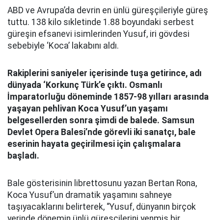
ABD ve Avrupa’da devrin en ünlü güreşçileriyle güreş
tuttu. 138 kilo sıkletinde 1.88 boyundaki serbest
güreşin efsanevi isimlerinden Yusuf, iri gövdesi
sebebiyle ‘Koca’ lakabını aldı.
Rakiplerini saniyeler içerisinde tuşa getirince, adı
dünyada ‘Korkunç Türk’e çıktı. Osmanlı
İmparatorluğu döneminde 1857-98 yılları arasında
yaşayan pehlivan Koca Yusuf’un yaşamı
belgesellerden sonra şimdi de balede. Samsun
Devlet Opera Balesi’nde görevli iki sanatçı, bale
eserinin hayata geçirilmesi için çalışmalara
başladı.
Bale gösterisinin librettosunu yazan Bertan Rona,
Koca Yusuf’un dramatik yaşamını sahneye
taşıyacaklarını belirterek, “Yusuf, dünyanın birçok
yerinde dönemin ünlü güreşçilerini yenmiş bir