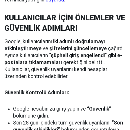
KULLANICILAR İÇİN ÖNLEMLER VE
GÜVENLİK ADIMLARI
Google, kullanıcılarını
iki adımlı doğrulamayı
etkinleştirmeye
ve
şifrelerini güncellemeye
çağırdı.
Ayrıca kullanıcıların
“şüpheli giriş engellendi” gibi e-
postalara tıklamamaları
gerektiğini belirtti.
Kullanıcılar, güvenlik uyarılarını kendi hesapları
üzerinden kontrol edebilirler.
Güvenlik Kontrolü Adımları:
Google hesabınıza giriş yapın ve
“Güvenlik”
bölümüne gidin.
Son 28 gün içindeki tüm güvenlik uyarılarını
“Son
güvenlik etkinlikleri”
bölümünden görüntüleyin.