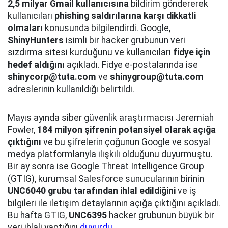
2,5 milyar Gmail kullanıcısına
bildirim göndererek
kullanıcıları
phishing saldırılarına karşı dikkatli
olmaları
konusunda bilgilendirdi. Google,
ShinyHunters
isimli bir hacker grubunun veri
sızdırma sitesi kurduğunu ve kullanıcıları
fidye için
hedef aldığını
açıkladı. Fidye e-postalarında ise
shinycorp@tuta.com
ve
shinygroup@tuta.com
adreslerinin kullanıldığı belirtildi.
Mayıs ayında siber güvenlik araştırmacısı Jeremiah
Fowler,
184 milyon şifrenin potansiyel olarak açığa
çıktığını
ve bu şifrelerin çoğunun Google ve sosyal
medya platformlarıyla ilişkili olduğunu duyurmuştu.
Bir ay sonra ise Google Threat Intelligence Group
(GTIG), kurumsal Salesforce sunucularının birinin
UNC6040 grubu tarafından ihlal edildiğini
ve iş
bilgileri ile iletişim detaylarının açığa çıktığını açıkladı.
Bu hafta GTIG,
UNC6395
hacker grubunun büyük bir
veri ihlali yaptığını
duyurdu
.