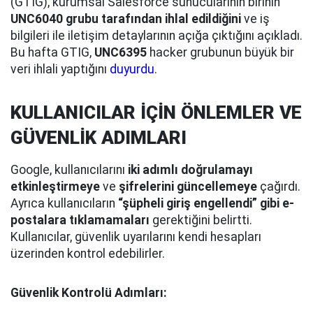
(GTIG), kurumsal Salesforce sunucularının birinin
UNC6040 grubu tarafından ihlal edildiğini
ve iş
bilgileri ile iletişim detaylarının açığa çıktığını açıkladı.
Bu hafta GTIG,
UNC6395
hacker grubunun büyük bir
veri ihlali yaptığını
duyurdu
.
KULLANICILAR İÇİN ÖNLEMLER VE
GÜVENLİK ADIMLARI
Google, kullanıcılarını
iki adımlı doğrulamayı
etkinleştirmeye
ve
şifrelerini güncellemeye
çağırdı.
Ayrıca kullanıcıların
“şüpheli giriş engellendi” gibi e-
postalara tıklamamaları
gerektiğini belirtti.
Kullanıcılar, güvenlik uyarılarını kendi hesapları
üzerinden kontrol edebilirler.
Güvenlik Kontrolü Adımları: