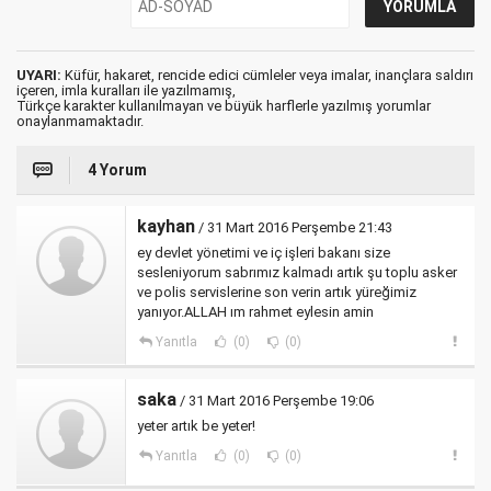
UYARI:
Küfür, hakaret, rencide edici cümleler veya imalar, inançlara saldırı
içeren, imla kuralları ile yazılmamış,
Türkçe karakter kullanılmayan ve büyük harflerle yazılmış yorumlar
onaylanmamaktadır.
4 Yorum
kayhan
/ 31 Mart 2016 Perşembe 21:43
ey devlet yönetimi ve iç işleri bakanı size
sesleniyorum sabrımız kalmadı artık şu toplu asker
ve polis servislerine son verin artık yüreğimiz
yanıyor.ALLAH ım rahmet eylesin amin
Yanıtla
(0)
(0)
saka
/ 31 Mart 2016 Perşembe 19:06
yeter artık be yeter!
Yanıtla
(0)
(0)