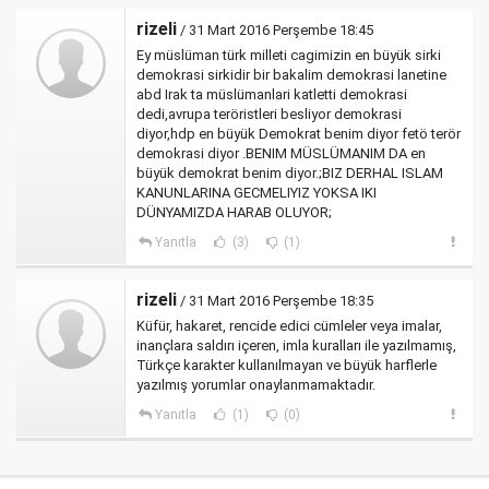
rizeli
/ 31 Mart 2016 Perşembe 18:45
Ey müslüman türk milleti cagimizin en büyük sirki
demokrasi sirkidir bir bakalim demokrasi lanetine
abd Irak ta müslümanlari katletti demokrasi
dedi,avrupa teröristleri besliyor demokrasi
diyor,hdp en büyük Demokrat benim diyor fetö terör
demokrasi diyor .BENIM MÜSLÜMANIM DA en
büyük demokrat benim diyor.;BIZ DERHAL ISLAM
KANUNLARINA GECMELIYIZ YOKSA IKI
DÜNYAMIZDA HARAB OLUYOR;
Yanıtla
(3)
(1)
rizeli
/ 31 Mart 2016 Perşembe 18:35
Küfür, hakaret, rencide edici cümleler veya imalar,
inançlara saldırı içeren, imla kuralları ile yazılmamış,
Türkçe karakter kullanılmayan ve büyük harflerle
yazılmış yorumlar onaylanmamaktadır.
Yanıtla
(1)
(0)