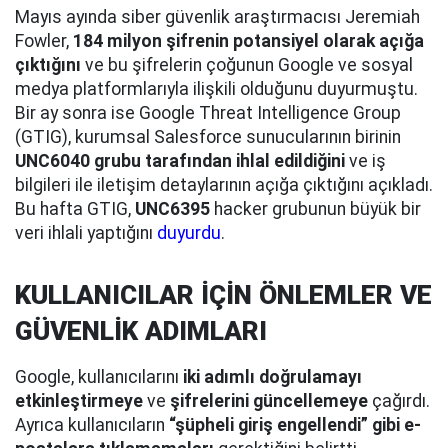
Mayıs ayında siber güvenlik araştırmacısı Jeremiah
Fowler,
184 milyon şifrenin potansiyel olarak açığa
çıktığını
ve bu şifrelerin çoğunun Google ve sosyal
medya platformlarıyla ilişkili olduğunu duyurmuştu.
Bir ay sonra ise Google Threat Intelligence Group
(GTIG), kurumsal Salesforce sunucularının birinin
UNC6040 grubu tarafından ihlal edildiğini
ve iş
bilgileri ile iletişim detaylarının açığa çıktığını açıkladı.
Bu hafta GTIG,
UNC6395
hacker grubunun büyük bir
veri ihlali yaptığını
duyurdu
.
KULLANICILAR İÇİN ÖNLEMLER VE
GÜVENLİK ADIMLARI
Google, kullanıcılarını
iki adımlı doğrulamayı
etkinleştirmeye
ve
şifrelerini güncellemeye
çağırdı.
Ayrıca kullanıcıların
“şüpheli giriş engellendi” gibi e-