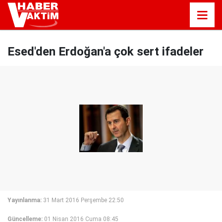
Esed'den Erdoğan'a çok sert ifadeler
Yayınlanma:
31 Mart 2016 Perşembe 22:50
Güncelleme:
01 Nisan 2016 Cuma 08:45