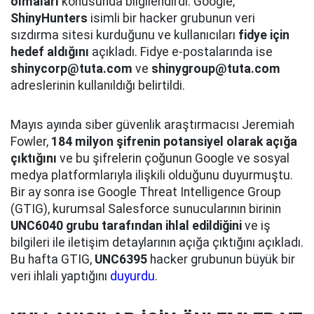
olmaları
konusunda bilgilendirdi. Google,
ShinyHunters
isimli bir hacker grubunun veri
sızdırma sitesi kurduğunu ve kullanıcıları
fidye için
hedef aldığını
açıkladı. Fidye e-postalarında ise
shinycorp@tuta.com
ve
shinygroup@tuta.com
adreslerinin kullanıldığı belirtildi.
Mayıs ayında siber güvenlik araştırmacısı Jeremiah
Fowler,
184 milyon şifrenin potansiyel olarak açığa
çıktığını
ve bu şifrelerin çoğunun Google ve sosyal
medya platformlarıyla ilişkili olduğunu duyurmuştu.
Bir ay sonra ise Google Threat Intelligence Group
(GTIG), kurumsal Salesforce sunucularının birinin
UNC6040 grubu tarafından ihlal edildiğini
ve iş
bilgileri ile iletişim detaylarının açığa çıktığını açıkladı.
Bu hafta GTIG,
UNC6395
hacker grubunun büyük bir
veri ihlali yaptığını
duyurdu
.