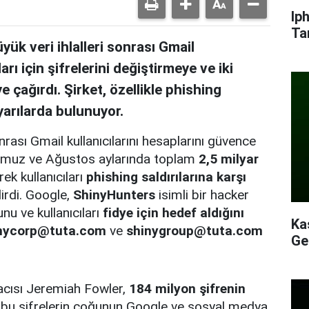
Ip
Ta
k veri ihlalleri sonrası Gmail
arı için şifrelerini değiştirmeye ve iki
 çağırdı. Şirket, özellikle phishing
yarılarda bulunuyor.
rası Gmail kullanıcılarını hesaplarını güvence
 Temmuz ve Ağustos aylarında toplam
2,5 milyar
ek kullanıcıları
phishing saldırılarına karşı
irdi. Google,
ShinyHunters
isimli bir hacker
nu ve kullanıcıları
fidye için hedef aldığını
Ka
nycorp@tuta.com
ve
shinygroup@tuta.com
Ge
acısı Jeremiah Fowler,
184 milyon şifrenin
bu şifrelerin çoğunun Google ve sosyal medya