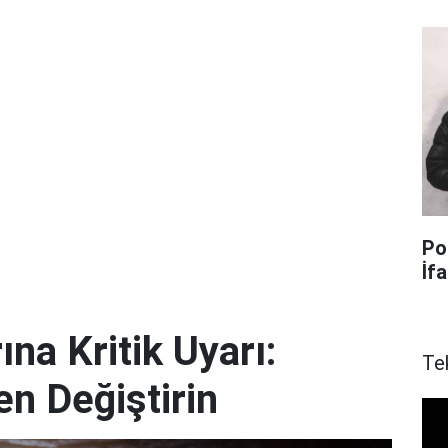
Po
İf
ına Kritik Uyarı:
Te
en Değiştirin