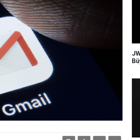
JW
Bü