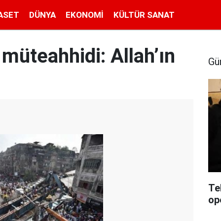
ASET
DÜNYA
EKONOMI
KÜLTÜR SANAT
müteahhidi: Allah’ın
Gü
Te
op