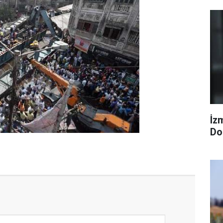
İzm
Dol