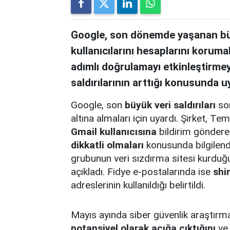
Google, son dönemde yaşanan büyü
kullanıcılarını hesaplarını korumal
adımlı doğrulamayı etkinleştirmeye
saldırılarının arttığı konusunda u
Google, son
büyük veri saldırıları
son
altına almaları için uyardı. Şirket,
Gmail kullanıcısına
bildirim gönderer
dikkatli olmaları
konusunda bilgilend
grubunun veri sızdırma sitesi kurduğu
açıkladı. Fidye e-postalarında ise
shi
adreslerinin kullanıldığı belirtildi.
Mayıs ayında siber güvenlik araştırm
potansiyel olarak açığa çıktığını
ve 