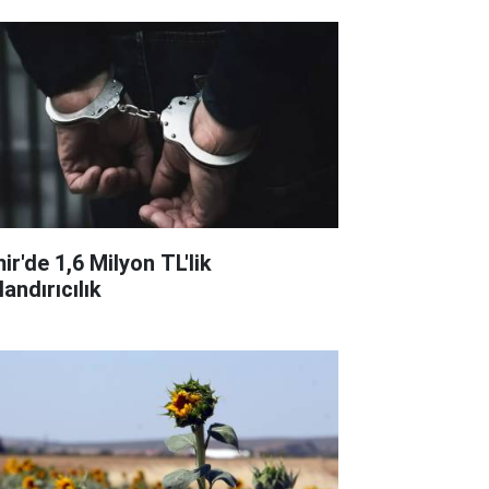
ir'de 1,6 Milyon TL'lik
andırıcılık