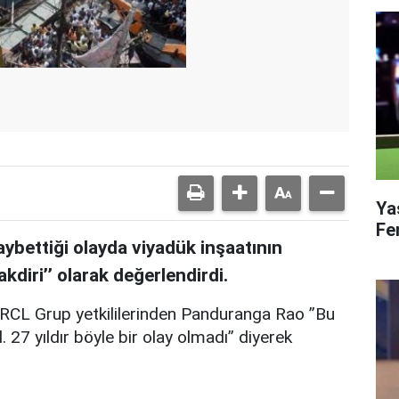
Ya
Fe
aybettiği olayda viyadük inşaatının
akdiri’’ olarak değerlendirdi.
VRCL Grup yetkililerinden Panduranga Rao ’’Bu
. 27 yıldır böyle bir olay olmadı’’ diyerek