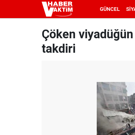
GÜNCEL
SIY
Çöken viyadüğün 
takdiri