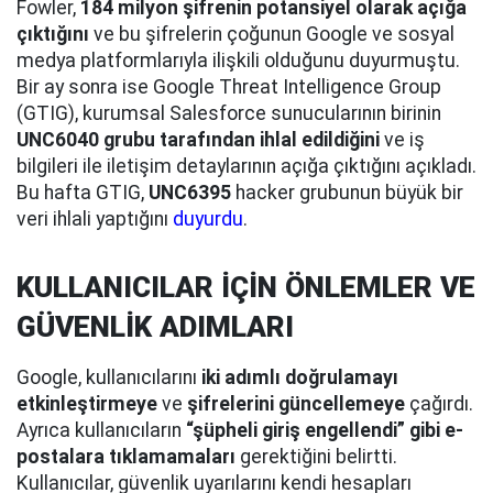
Fowler,
184 milyon şifrenin potansiyel olarak açığa
çıktığını
ve bu şifrelerin çoğunun Google ve sosyal
medya platformlarıyla ilişkili olduğunu duyurmuştu.
Bir ay sonra ise Google Threat Intelligence Group
(GTIG), kurumsal Salesforce sunucularının birinin
UNC6040 grubu tarafından ihlal edildiğini
ve iş
bilgileri ile iletişim detaylarının açığa çıktığını açıkladı.
Bu hafta GTIG,
UNC6395
hacker grubunun büyük bir
veri ihlali yaptığını
duyurdu
.
KULLANICILAR İÇİN ÖNLEMLER VE
GÜVENLİK ADIMLARI
Google, kullanıcılarını
iki adımlı doğrulamayı
etkinleştirmeye
ve
şifrelerini güncellemeye
çağırdı.
Ayrıca kullanıcıların
“şüpheli giriş engellendi” gibi e-
postalara tıklamamaları
gerektiğini belirtti.
Kullanıcılar, güvenlik uyarılarını kendi hesapları