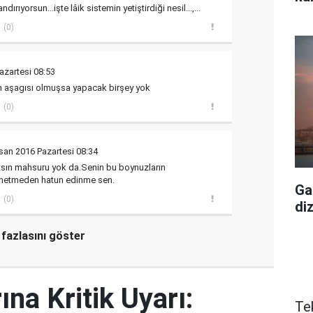
ırıyorsun...işte lâik sistemin yetiştirdiği nesil...,...
(0)
azartesi 08:53
n aşagısı olmuşsa yapacak birşey yok
(0)
san 2016 Pazartesi 08:34
atsın mahsuru yok da.Senin bu boynuzların
enetmeden hatun edinme sen.
Ga
(0)
di
fazlasını göster
ına Kritik Uyarı:
Te