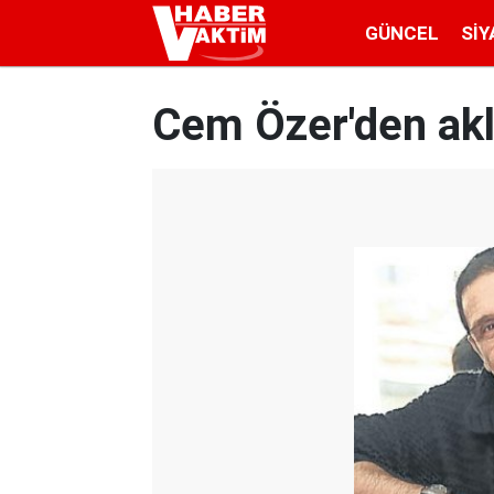
GÜNCEL
SIY
Cem Özer'den akl