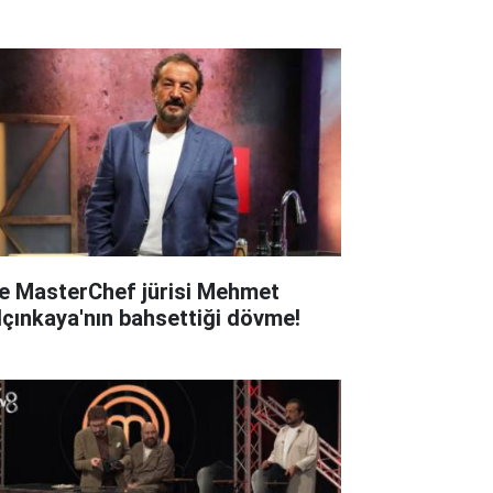
te MasterChef jürisi Mehmet
lçınkaya'nın bahsettiği dövme!