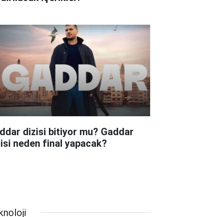
ddar dizisi bitiyor mu? Gaddar
zisi neden final yapacak?
knoloji