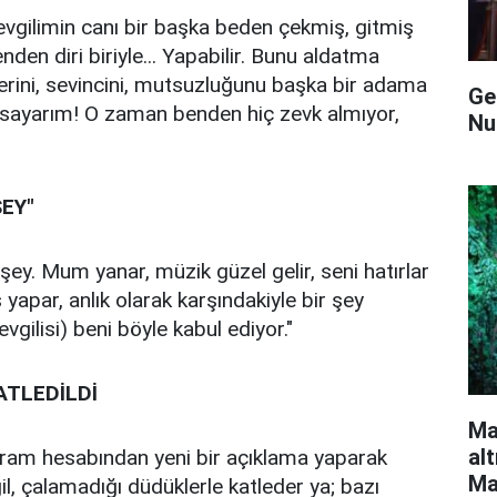
evgilimin canı bir başka beden çekmiş, gitmiş
den diri biriyle... Yapabilir. Bunu aldatma
rini, sevincini, mutsuzluğunu başka bir adama
Ge
 sayarım! O zaman benden hiç zevk almıyor,
Nur
ŞEY"
r şey. Mum yanar, müzik güzel gelir, seni hatırlar
ş yapar, anlık olarak karşındakiyle bir şey
evgilisi) beni böyle kabul ediyor."
ATLEDİLDİ
Ma
al
agram hesabından yeni bir açıklama yaparak
Ma
l, çalamadığı düdüklerle katleder ya; bazı