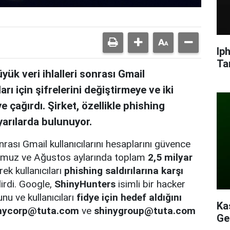
Ip
Ta
k veri ihlalleri sonrası Gmail
arı için şifrelerini değiştirmeye ve iki
 çağırdı. Şirket, özellikle phishing
yarılarda bulunuyor.
rası Gmail kullanıcılarını hesaplarını güvence
 Temmuz ve Ağustos aylarında toplam
2,5 milyar
ek kullanıcıları
phishing saldırılarına karşı
irdi. Google,
ShinyHunters
isimli bir hacker
nu ve kullanıcıları
fidye için hedef aldığını
Ka
nycorp@tuta.com
ve
shinygroup@tuta.com
Ge