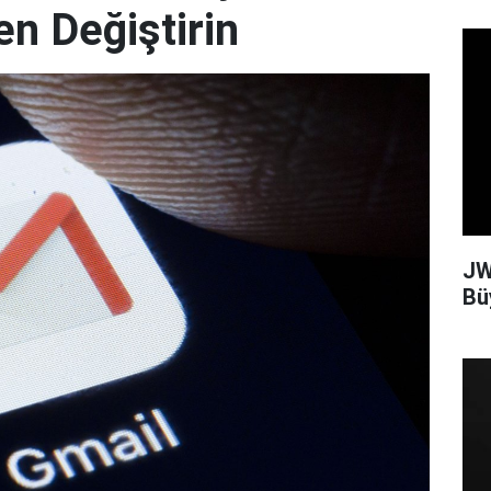
en Değiştirin
JW
Bü