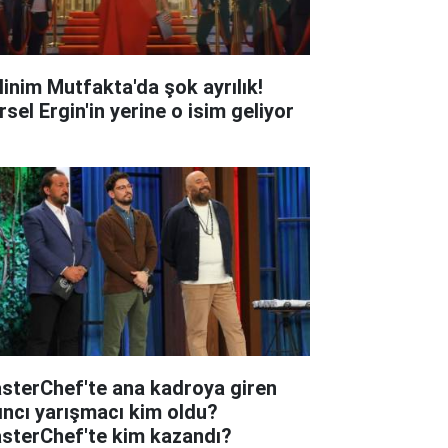
linim Mutfakta'da şok ayrılık!
sel Ergin'in yerine o isim geliyor
sterChef'te ana kadroya giren
tıncı yarışmacı kim oldu?
sterChef'te kim kazandı?