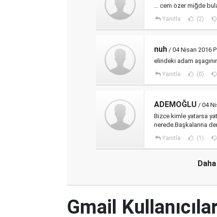
... cem özer miğde buland
Yanıtla
(2)
nuh
/ 04 Nisan 2016 P
elindeki adam aşagını
Yanıtla
(0)
ADEMOĞLU
/ 04 Ni
Bizce kimle yatarsa y
nerede.Başkalarına d
Yanıtla
(1)
Daha 
Gmail Kullanıcılar