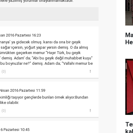
flerle yazılmış yorumlar onaylanmamaktadır.
Mas
san 2016 Pazartesi 16:23
He
lmanya' ya gidecek olmuş. karısı da ona bir geyik
 sağar içersin, yoğurt yapar yersin demiş. O da almış
gümrükten geçerken memur "Hayır Türk, bu geyik
demiş. Adam' da; "Abi bu geyik değil muhabbet kuşu"
 bu boynuzlar ne?" demiş. Adam da; "Vallahi memur be
(0)
Nisan 2016 Pazartesi 11:59
kimliği taşıyor gençlerde bunları örnek alıyor.Bundan
ke olabilir.
(0)
Te
6 Pazartesi 10:45
kal