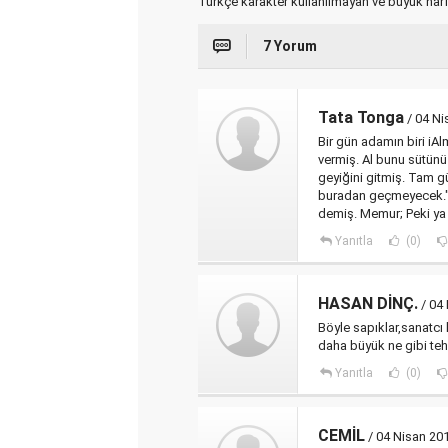
Türkçe karakter kullanılmayan ve büyük har
7 Yorum
Tata Tonga
/ 04 Ni
Bir gün adamın biri iA
vermiş. Al bunu sütünü
geyiğini gitmiş. Tam 
buradan geçmeyecek." 
demiş. Memur; Peki ya
Yanıtla
(0)
HASAN DİNÇ.
/ 04 
Böyle sapıklar,sanatcı 
daha büyük ne gibi tehli
Yanıtla
(0)
CEMİL
/ 04 Nisan 201