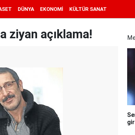
ASET
DÜNYA
EKONOMI
KÜLTÜR SANAT
a ziyan açıklama!
Me
Se
gi