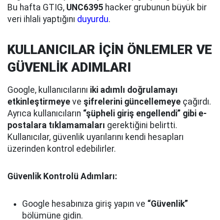
Bu hafta GTIG,
UNC6395
hacker grubunun büyük bir
veri ihlali yaptığını
duyurdu
.
KULLANICILAR İÇİN ÖNLEMLER VE
GÜVENLİK ADIMLARI
Google, kullanıcılarını
iki adımlı doğrulamayı
etkinleştirmeye
ve
şifrelerini güncellemeye
çağırdı.
Ayrıca kullanıcıların
“şüpheli giriş engellendi” gibi e-
postalara tıklamamaları
gerektiğini belirtti.
Kullanıcılar, güvenlik uyarılarını kendi hesapları
üzerinden kontrol edebilirler.
Güvenlik Kontrolü Adımları:
Google hesabınıza giriş yapın ve
“Güvenlik”
bölümüne gidin.