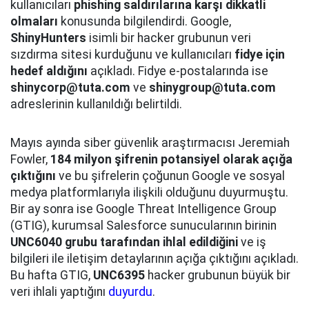
kullanıcıları
phishing saldırılarına karşı dikkatli
olmaları
konusunda bilgilendirdi. Google,
ShinyHunters
isimli bir hacker grubunun veri
sızdırma sitesi kurduğunu ve kullanıcıları
fidye için
hedef aldığını
açıkladı. Fidye e-postalarında ise
shinycorp@tuta.com
ve
shinygroup@tuta.com
adreslerinin kullanıldığı belirtildi.
Mayıs ayında siber güvenlik araştırmacısı Jeremiah
Fowler,
184 milyon şifrenin potansiyel olarak açığa
çıktığını
ve bu şifrelerin çoğunun Google ve sosyal
medya platformlarıyla ilişkili olduğunu duyurmuştu.
Bir ay sonra ise Google Threat Intelligence Group
(GTIG), kurumsal Salesforce sunucularının birinin
UNC6040 grubu tarafından ihlal edildiğini
ve iş
bilgileri ile iletişim detaylarının açığa çıktığını açıkladı.
Bu hafta GTIG,
UNC6395
hacker grubunun büyük bir
veri ihlali yaptığını
duyurdu
.