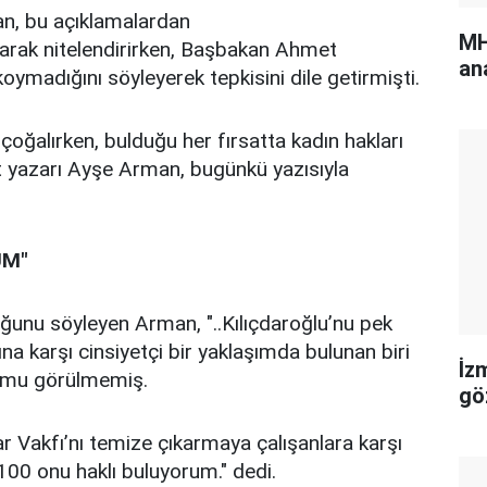
n, bu açıklamalardan
MH
olarak nitelendirirken, Başbakan Ahmet
an
oymadığını söyleyerek tepkisini dile getirmişti.
oğalırken, bulduğu her fırsatta kadın hakları
t yazarı Ayşe Arman, bugünkü yazısıyla
UM"
ğunu söyleyen Arman, "..Kılıçdaroğlu’nu pek
na karşı cinsiyetçi bir yaklaşımda bulunan biri
İz
tumu görülmemiş.
gö
Vakfı’nı temize çıkarmaya çalışanlara karşı
100 onu haklı buluyorum." dedi.