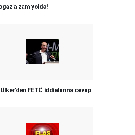
ogaz'a zam yolda!
i Ülker'den FETÖ iddialarına cevap