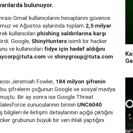
yarılarda bulunuyor.
rası Gmail kullanıcılarını hesaplarını güvence
 Temmuz ve Ağustos aylarında toplam
2,5 milyar
ek kullanıcıları
phishing saldırılarına karşı
irdi. Google,
ShinyHunters
isimli bir hacker
nu ve kullanıcıları
fidye için hedef aldığını
Ka
nycorp@tuta.com
ve
shinygroup@tuta.com
Ge
acısı Jeremiah Fowler,
184 milyon şifrenin
bu şifrelerin çoğunun Google ve sosyal medya
urmuştu. Bir ay sonra ise Google Threat
Salesforce sunucularının birinin
UNC6040
ş bilgileri ile iletişim detaylarının açığa çıktığını
ker grubunun büyük bir veri ihlali yaptığını