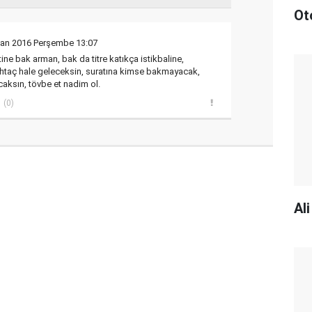
Ot
san 2016 Perşembe 13:07
ine bak arman, bak da titre katıkça istikbaline,
htaç hale geleceksin, suratına kimse bakmayacak,
caksın, tövbe et nadim ol.
(0)
Al