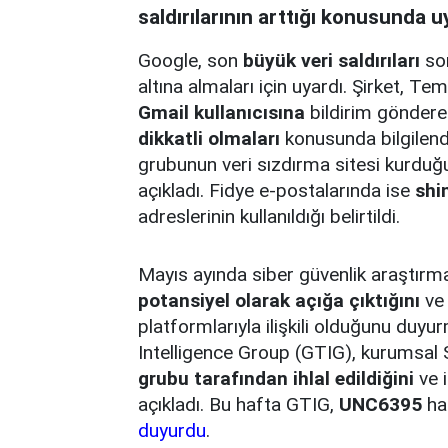
saldırılarının arttığı konusunda u
Google, son
büyük veri saldırıları
son
altına almaları için uyardı. Şirket,
Gmail kullanıcısına
bildirim gönderer
dikkatli olmaları
konusunda bilgilend
grubunun veri sızdırma sitesi kurduğu
açıkladı. Fidye e-postalarında ise
shi
adreslerinin kullanıldığı belirtildi.
Mayıs ayında siber güvenlik araştırm
potansiyel olarak açığa çıktığını
ve 
platformlarıyla ilişkili olduğunu duy
Intelligence Group (GTIG), kurumsal 
grubu tarafından ihlal edildiğini
ve i
açıkladı. Bu hafta GTIG,
UNC6395
hac
duyurdu
.