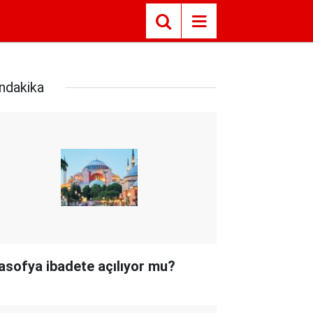
ndakika
asofya ibadete açılıyor mu?