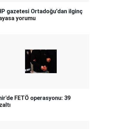
P gazetesi Ortadoğu’dan ilginç
ayasa yorumu
mir'de FETÖ operasyonu: 39
zaltı