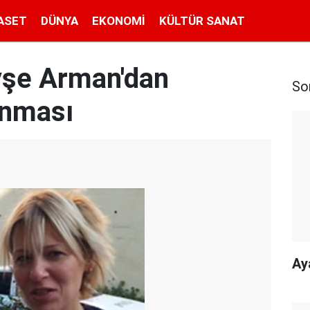
ASET
DÜNYA
EKONOMI
KÜLTÜR SANAT
yşe Arman'dan
So
unması
Ay