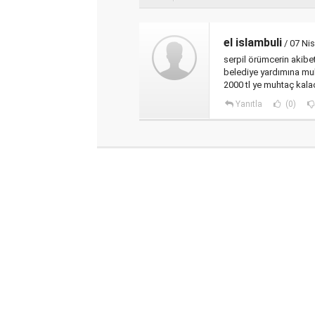
el islambuli
/ 07 Ni
serpil örümcerin akibet
belediye yardımına mu
2000 tl ye muhtaç kala
Yanıtla
(0)