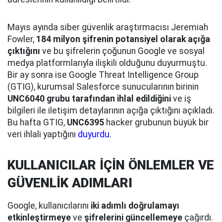
Mayıs ayında siber güvenlik araştırmacısı Jeremiah
Fowler,
184 milyon şifrenin potansiyel olarak açığa
çıktığını
ve bu şifrelerin çoğunun Google ve sosyal
medya platformlarıyla ilişkili olduğunu duyurmuştu.
Bir ay sonra ise Google Threat Intelligence Group
(GTIG), kurumsal Salesforce sunucularının birinin
UNC6040 grubu tarafından ihlal edildiğini
ve iş
bilgileri ile iletişim detaylarının açığa çıktığını açıkladı.
Bu hafta GTIG,
UNC6395
hacker grubunun büyük bir
veri ihlali yaptığını
duyurdu
.
KULLANICILAR İÇİN ÖNLEMLER VE
GÜVENLİK ADIMLARI
Google, kullanıcılarını
iki adımlı doğrulamayı
etkinleştirmeye
ve
şifrelerini güncellemeye
çağırdı.