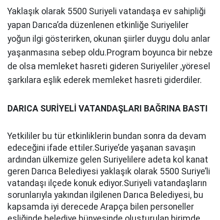
Yaklaşık olarak 5500 Suriyeli vatandaşa ev sahipliği
yapan Darıca’da düzenlenen etkinliğe Suriyeliler
yoğun ilgi gösterirken, okunan şiirler duygu dolu anlar
yaşanmasına sebep oldu.Program boyunca bir nebze
de olsa memleket hasreti gideren Suriyeliler ,yöresel
şarkılara eşlik ederek memleket hasreti giderdiler.
DARICA SURİYELİ VATANDAŞLARI BAĞRINA BASTI
Yetkililer bu tür etkinliklerin bundan sonra da devam
edeceğini ifade ettiler.Suriye’de yaşanan savaşın
ardından ülkemize gelen Suriyelilere adeta kol kanat
geren Darıca Belediyesi yaklaşık olarak 5500 Suriye’li
vatandaşı ilçede konuk ediyor.Suriyeli vatandaşların
sorunlarıyla yakından ilgilenen Darıca Belediyesi, bu
kapsamda iyi derecede Arapça bilen personeller
eşliğinde belediye bünyesinde oluşturulan birimde