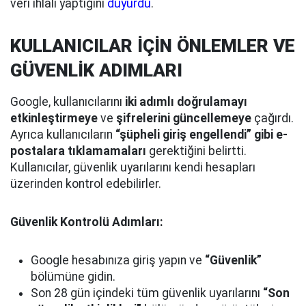
veri ihlali yaptığını
duyurdu
.
KULLANICILAR İÇİN ÖNLEMLER VE
GÜVENLİK ADIMLARI
Google, kullanıcılarını
iki adımlı doğrulamayı
etkinleştirmeye
ve
şifrelerini güncellemeye
çağırdı.
Ayrıca kullanıcıların
“şüpheli giriş engellendi” gibi e-
postalara tıklamamaları
gerektiğini belirtti.
Kullanıcılar, güvenlik uyarılarını kendi hesapları
üzerinden kontrol edebilirler.
Güvenlik Kontrolü Adımları:
Google hesabınıza giriş yapın ve
“Güvenlik”
bölümüne gidin.
Son 28 gün içindeki tüm güvenlik uyarılarını
“Son