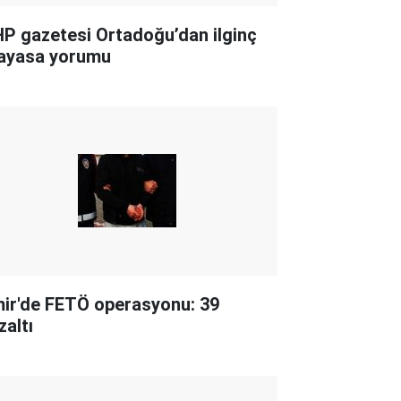
P gazetesi Ortadoğu’dan ilginç
ayasa yorumu
mir'de FETÖ operasyonu: 39
zaltı