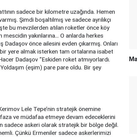
ttının sadece bir kilometre uzağında. Hemen
varmış. Şimdi boşaltılmış ve sadece ayrılıkçı
İşte bu mevzilerden atılan roketler önce köy
mescidin yakınlarına... O anlarda herkes
ş Dadaşov önce ailesini evden çıkarmış. Onları
 bir yere almak isterken tam ortalarına isabet
Ma
 Hacer Dadaşov “Eskiden roket atmıyorlardı.
r Yoldaşım (eşim) pare pare oldu. Bir şey
Kerimov Lele Tepe’nin stratejik önemine
hafaza ve müdafaa etmeye devam edeceklerini
 sadece askeri olarak stratejik bir bölge değil.
 önemli. Çünkü Ermeniler sadece askerlerimizi