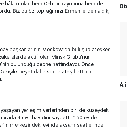
epeye hâkim olan hem Cebrail rayonuna hem de
Ot
du. Biz bu öz toprağımızı Ermenilerden aldık,
ay başkanlarının Moskova’da buluşup ateşkes
zakerelerde aktif olan Minsk Grubu’nun
’nin bulunduğu cephe hattındaydı. Önce
 kişilik heyet daha sonra ateş hattının
ı.
Al
e yaşayan yerleşim yerlerinden biri de kuzeydeki
burada 3 sivil hayatını kaybetti, 160 ev de
er’in merkezindeki evinde akşam saatlerinde