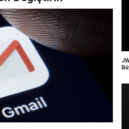
JW
Bü