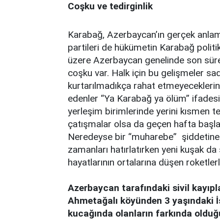
Coşku ve tedirginlik
Karabağ, Azerbaycan’ın gerçek anlam
partileri de hükümetin Karabağ polit
üzere Azerbaycan genelinde son süre
coşku var. Halk için bu gelişmeler sa
kurtarılmadıkça rahat etmeyeceklerini
edenler “Ya Karabağ ya ölüm” ifadesin
yerleşim birimlerinde yerini kısmen te
çatışmalar olsa da geçen hafta başlay
Neredeyse bir “muharebe” şiddetine v
zamanları hatırlatırken yeni kuşak d
hayatlarının ortalarına düşen roketler
Azerbaycan tarafındaki sivil kayıpl
Ahmetağalı köyünden 3 yaşındaki İs
kucağında olanların farkında olduğu