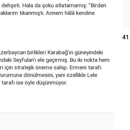
ş dehşeti. Hala da şoku atlatamamış: “Birden
laklarım tıkanmıştı. Annem hâlâ kendine
41 
zerbaycan birlikleri Karabağ’ın güneyindeki
ndaki Seyfulan’ı ele geçirmiş. Bu iki nokta hem
 için stratejik öneme sahip. Ermeni tarafı
urumuna dönülmesini, yani özellikle Lele
n tarafı ise öyle düşünmüyor.