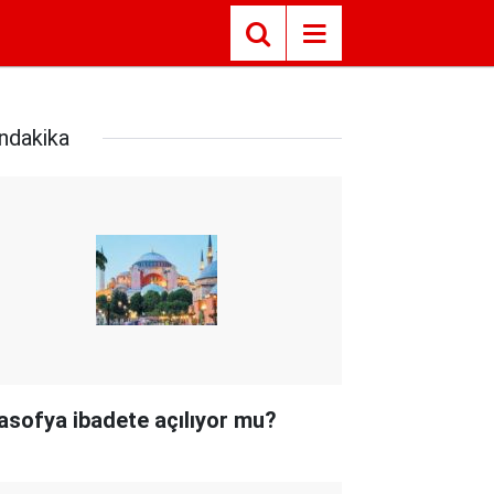
ndakika
asofya ibadete açılıyor mu?