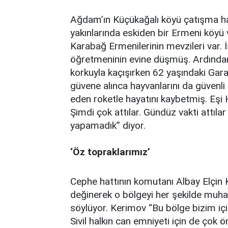
Ağdam’ın Küçükağalı köyü çatışma ha
yakınlarında eskiden bir Ermeni köyü 
Karabağ Ermenilerinin mevzileri var. 
öğretmeninin evine düşmüş. Ardından 
korkuyla kaçışırken 62 yaşındaki Gara
güvene alınca hayvanlarını da güvenli
eden roketle hayatını kaybetmiş. Eşi
Şimdi çok attılar. Gündüz vakti attıla
yapamadık” diyor.
‘Öz topraklarımız’
Cephe hattının komutanı Albay Elçin 
değinerek o bölgeyi her şekilde mu
söylüyor. Kerimov “Bu bölge bizim için
Sivil halkın can emniyeti için de çok