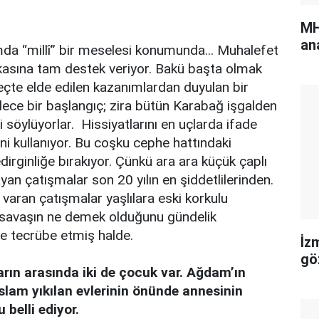
MH
an
da “millî” bir meselesi konumunda... Muhalefet
ikasına tam destek veriyor. Bakü başta olmak
çte elde edilen kazanımlardan duyulan bir
dece bir başlangıç; zira bütün Karabağ işgalden
 söylüyorlar. Hissiyatlarını en uçlarda ifade
i kullanıyor. Bu coşku cephe hattındaki
dirginliğe bırakıyor. Çünkü ara ara küçük çaplı
an çatışmalar son 20 yılın en şiddetlilerinden.
aran çatışmalar yaşlılara eski korkulu
a savaşın ne demek olduğunu gündelik
le tecrübe etmiş halde.
İz
gö
arın arasında iki de çocuk var. Ağdam’ın
lam yıkılan evlerinin önünde annesinin
 belli ediyor.