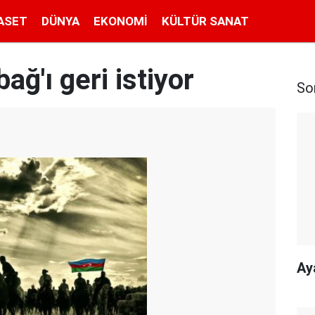
ASET
DÜNYA
EKONOMI
KÜLTÜR SANAT
ğ'ı geri istiyor
So
Ay