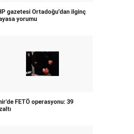
P gazetesi Ortadoğu’dan ilginç
ayasa yorumu
mir'de FETÖ operasyonu: 39
zaltı