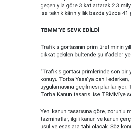
geçen yıla göre 3 kat artarak 2.3 milya
ise teknik kârın yıllık bazda yüzde 41 g
TBMM’YE SEVK EDİLDİ
Trafik sigortasının prim üretiminin yıl
dikkat çekilen bültende şu ifadeler yer
“Trafik sigortası primlerinde son bir 
konuyu Torba Yasa’ya dahil ederken, fi
uygulamasına geçilmesi planlanıyor. T
Torba Kanun tasarısı ise TBMM’ye sev
Yeni kanun tasarısına göre, zorunlu 
tazminatlar, ilgili kanun ve kanun çe
usul ve esaslara tabi olacak. Söz konu