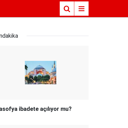
ndakika
asofya ibadete açılıyor mu?