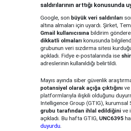
saldırılarının arttığı konusunda u
Google, son
büyük veri saldırıları
son
altına almaları için uyardı. Şirket,
Gmail kullanıcısına
bildirim gönderer
dikkatli olmaları
konusunda bilgilend
grubunun veri sızdırma sitesi kurduğu
açıkladı. Fidye e-postalarında ise
shi
adreslerinin kullanıldığı belirtildi.
Mayıs ayında siber güvenlik araştırm
potansiyel olarak açığa çıktığını
ve 
platformlarıyla ilişkili olduğunu duy
Intelligence Group (GTIG), kurumsal 
grubu tarafından ihlal edildiğini
ve i
açıkladı. Bu hafta GTIG,
UNC6395
hac
duyurdu
.