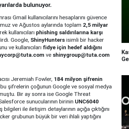
yarılarda bulunuyor.
rası Gmail kullanıcılarını hesaplarını güvence
 Temmuz ve Ağustos aylarında toplam
2,5 milyar
ek kullanıcıları
phishing saldırılarına karşı
irdi. Google,
ShinyHunters
isimli bir hacker
nu ve kullanıcıları
fidye için hedef aldığını
Ka
nycorp@tuta.com
ve
shinygroup@tuta.com
Ge
acısı Jeremiah Fowler,
184 milyon şifrenin
bu şifrelerin çoğunun Google ve sosyal medya
urmuştu. Bir ay sonra ise Google Threat
Salesforce sunucularının birinin
UNC6040
ş bilgileri ile iletişim detaylarının açığa çıktığını
ker grubunun büyük bir veri ihlali yaptığını