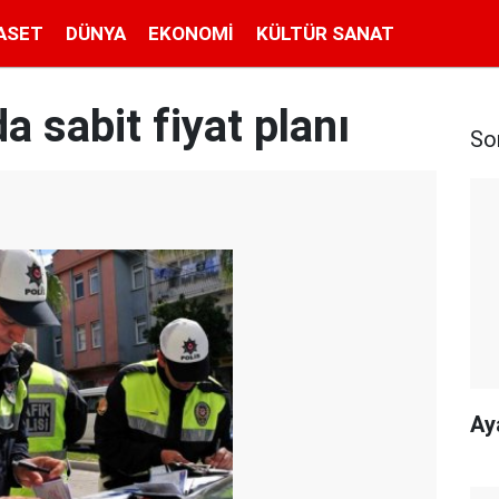
ASET
DÜNYA
EKONOMI
KÜLTÜR SANAT
a sabit fiyat planı
So
Ay