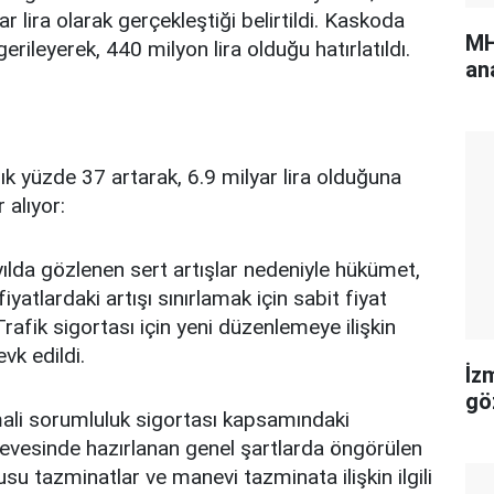
r lira olarak gerçekleştiği belirtildi. Kaskoda
MH
erileyerek, 440 milyon lira olduğu hatırlatıldı.
an
lık yüzde 37 artarak, 6.9 milyar lira olduğuna
 alıyor:
yılda gözlenen sert artışlar nedeniyle hükümet,
yatlardaki artışı sınırlamak için sabit fiyat
rafik sigortası için yeni düzenlemeye ilişkin
k edildi.
İz
gö
mali sorumluluk sigortası kapsamındaki
rçevesinde hazırlanan genel şartlarda öngörülen
su tazminatlar ve manevi tazminata ilişkin ilgili