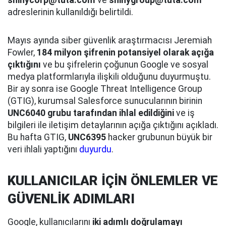
shinycorp@tuta.com
ve
shinygroup@tuta.com
adreslerinin kullanıldığı belirtildi.
Mayıs ayında siber güvenlik araştırmacısı Jeremiah
Fowler,
184 milyon şifrenin potansiyel olarak açığa
çıktığını
ve bu şifrelerin çoğunun Google ve sosyal
medya platformlarıyla ilişkili olduğunu duyurmuştu.
Bir ay sonra ise Google Threat Intelligence Group
(GTIG), kurumsal Salesforce sunucularının birinin
UNC6040 grubu tarafından ihlal edildiğini
ve iş
bilgileri ile iletişim detaylarının açığa çıktığını açıkladı.
Bu hafta GTIG,
UNC6395
hacker grubunun büyük bir
veri ihlali yaptığını
duyurdu
.
KULLANICILAR İÇİN ÖNLEMLER VE
GÜVENLİK ADIMLARI
Google, kullanıcılarını
iki adımlı doğrulamayı