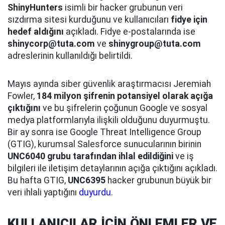
ShinyHunters
isimli bir hacker grubunun veri
sızdırma sitesi kurduğunu ve kullanıcıları
fidye için
hedef aldığını
açıkladı. Fidye e-postalarında ise
shinycorp@tuta.com
ve
shinygroup@tuta.com
adreslerinin kullanıldığı belirtildi.
Mayıs ayında siber güvenlik araştırmacısı Jeremiah
Fowler,
184 milyon şifrenin potansiyel olarak açığa
çıktığını
ve bu şifrelerin çoğunun Google ve sosyal
medya platformlarıyla ilişkili olduğunu duyurmuştu.
Bir ay sonra ise Google Threat Intelligence Group
(GTIG), kurumsal Salesforce sunucularının birinin
UNC6040 grubu tarafından ihlal edildiğini
ve iş
bilgileri ile iletişim detaylarının açığa çıktığını açıkladı.
Bu hafta GTIG,
UNC6395
hacker grubunun büyük bir
veri ihlali yaptığını
duyurdu
.
KULLANICILAR İÇİN ÖNLEMLER VE