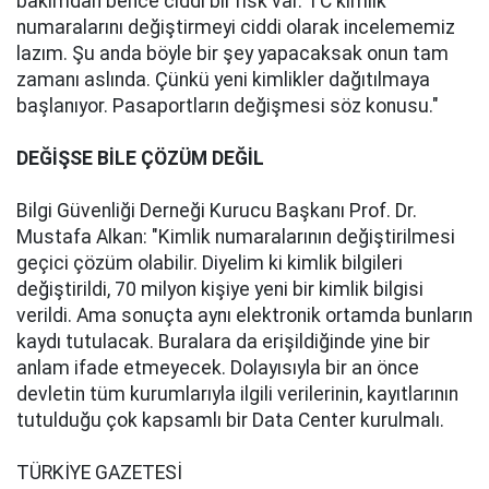
bakımdan bence ciddi bir risk var. TC kimlik
numaralarını değiştirmeyi ciddi olarak incelememiz
lazım. Şu anda böyle bir şey yapacaksak onun tam
zamanı aslında. Çünkü yeni kimlikler dağıtılmaya
başlanıyor. Pasaportların değişmesi söz konusu."
DEĞİŞSE BİLE ÇÖZÜM DEĞİL
Bilgi Güvenliği Derneği Kurucu Başkanı Prof. Dr.
Mustafa Alkan: "Kimlik numaralarının değiştirilmesi
geçici çözüm olabilir. Diyelim ki kimlik bilgileri
değiştirildi, 70 milyon kişiye yeni bir kimlik bilgisi
verildi. Ama sonuçta aynı elektronik ortamda bunların
kaydı tutulacak. Buralara da erişildiğinde yine bir
anlam ifade etmeyecek. Dolayısıyla bir an önce
devletin tüm kurumlarıyla ilgili verilerinin, kayıtlarının
tutulduğu çok kapsamlı bir Data Center kurulmalı.
TÜRKİYE GAZETESİ