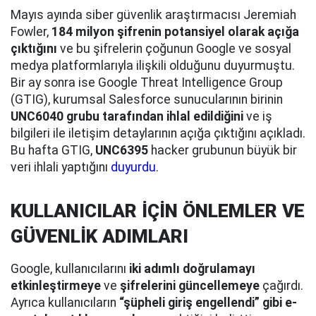
Mayıs ayında siber güvenlik araştırmacısı Jeremiah
Fowler,
184 milyon şifrenin potansiyel olarak açığa
çıktığını
ve bu şifrelerin çoğunun Google ve sosyal
medya platformlarıyla ilişkili olduğunu duyurmuştu.
Bir ay sonra ise Google Threat Intelligence Group
(GTIG), kurumsal Salesforce sunucularının birinin
UNC6040 grubu tarafından ihlal edildiğini
ve iş
bilgileri ile iletişim detaylarının açığa çıktığını açıkladı.
Bu hafta GTIG,
UNC6395
hacker grubunun büyük bir
veri ihlali yaptığını
duyurdu
.
KULLANICILAR İÇİN ÖNLEMLER VE
GÜVENLİK ADIMLARI
Google, kullanıcılarını
iki adımlı doğrulamayı
etkinleştirmeye
ve
şifrelerini güncellemeye
çağırdı.
Ayrıca kullanıcıların
“şüpheli giriş engellendi” gibi e-