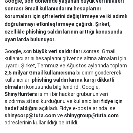
Google, son dönemde yaşanan büyük veri ihlalleri
sonrası Gmail kullanıcılarını hesaplarını
korumaları için şifrelerini değiştirmeye ve iki adımlı
doğrulamayı etkinleştirmeye çağırdı. Şirket,
özellikle phishing saldırılarının arttığı konusunda
uyarılarda bulunuyor.
Google, son
büyük veri saldırıları
sonrası Gmail
kullanıcılarını hesaplarını güvence altına almaları için
uyardı. Şirket, Temmuz ve Ağustos aylarında toplam
2,5 milyar Gmail kullanıcısına
bildirim göndererek
kullanıcıları
phishing saldırılarına karşı dikkatli
olmaları
konusunda bilgilendirdi. Google,
ShinyHunters
isimli bir hacker grubunun veri
sızdırma sitesi kurduğunu ve kullanıcıları
fidye için
hedef aldığını
açıkladı. Fidye e-postalarında ise
shinycorp@tuta.com
ve
shinygroup@tuta.com
adreslerinin kullanıldığı belirtildi.