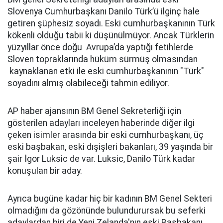
Slovenya Cumhurbaşkanı Danilo Türk’ü ilginç hale
getiren şüphesiz soyadı. Eski cumhurbaşkanının Türk
kökenli olduğu tabii ki düşünülmüyor. Ancak Türklerin
yüzyıllar önce doğu Avrupa’da yaptığı fetihlerde
Sloven topraklarında hüküm sürmüş olmasından
kaynaklanan etki ile eski cumhurbaşkanının "Türk"
soyadını almış olabileceği tahmin ediliyor.
AP haber ajansının BM Genel Sekreterliği için
gösterilen adayları inceleyen haberinde diğer ilgi
çeken isimler arasında bir eski cumhurbaşkanı, üç
eski başbakan, eski dışişleri bakanları, 39 yaşında bir
şair İgor Luksic de var. Luksic, Danilo Türk kadar
konuşulan bir aday.
Ayrıca bugüne kadar hiç bir kadının BM Genel Sekteri
olmadığını da gözönünde bulundurursak bu seferki
adaylardan biri de Yeni Zelanda'nın eski Başbakanı