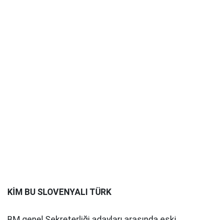
KİM BU SLOVENYALI TÜRK
BM genel Sekreterliği adayları arasında eski