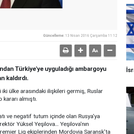
Güncelleme:
13 Nisan 2016 Çarşamba 11:12
ından Türkiye'ye uyguladığı ambargoyu
İsr
n kaldırdı.
iki ülke arasındaki ilişkileri germiş, Ruslar
 kararı almıştı.
ı ve negatif tutum içinde olan Rusya'ya
ektör Yüksel Yeşilova... Yeşilova'nın
 Premier Lig ekiplerinden Mordovia Saransk'ta