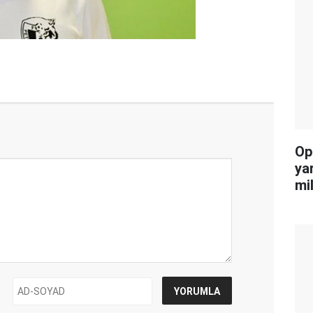
Op
ya
mi