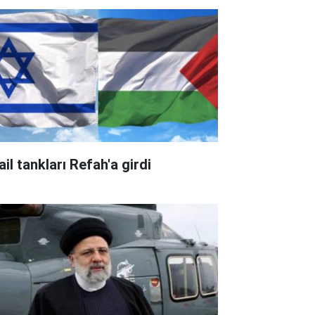
ail tankları Refah'a girdi