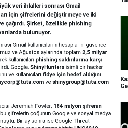
k veri ihlalleri sonrası Gmail
arı için şifrelerini değiştirmeye ve iki
 çağırdı. Şirket, özellikle phishing
yarılarda bulunuyor.
rası Gmail kullanıcılarını hesaplarını güvence
 Temmuz ve Ağustos aylarında toplam
2,5 milyar
ek kullanıcıları
phishing saldırılarına karşı
irdi. Google,
ShinyHunters
isimli bir hacker
nu ve kullanıcıları
fidye için hedef aldığını
Ka
nycorp@tuta.com
ve
shinygroup@tuta.com
Ge
acısı Jeremiah Fowler,
184 milyon şifrenin
bu şifrelerin çoğunun Google ve sosyal medya
urmuştu. Bir ay sonra ise Google Threat