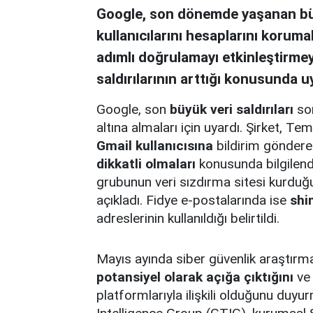
Google, son dönemde yaşanan büyü
kullanıcılarını hesaplarını korumal
adımlı doğrulamayı etkinleştirmeye
saldırılarının arttığı konusunda u
Google, son
büyük veri saldırıları
son
altına almaları için uyardı. Şirket,
Gmail kullanıcısına
bildirim gönderer
dikkatli olmaları
konusunda bilgilend
grubunun veri sızdırma sitesi kurduğu
açıkladı. Fidye e-postalarında ise
shi
adreslerinin kullanıldığı belirtildi.
Mayıs ayında siber güvenlik araştırm
potansiyel olarak açığa çıktığını
ve 
platformlarıyla ilişkili olduğunu duy