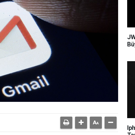
JW
Bü
Ip
Ta