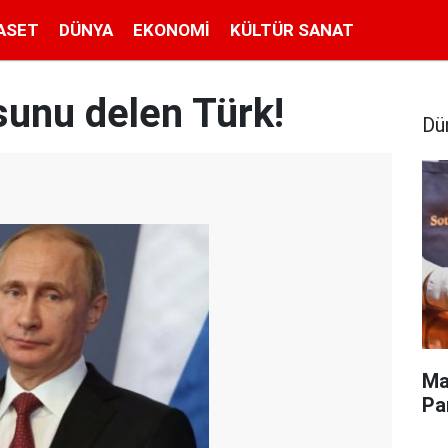
ASET
DÜNYA
EKONOMI
KÜLTÜR SANAT
sunu delen Türk!
Dü
Ma
Pa