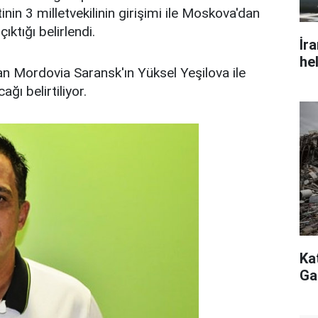
inin 3 milletvekilinin girişimi ile Moskova'dan
ktığı belirlendi.
İr
he
an Mordovia Saransk'ın Yüksel Yeşilova ile
ğı belirtiliyor.
Ka
Ga