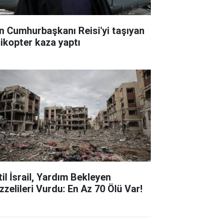
an Cumhurbaşkanı Reisi'yi taşıyan
likopter kaza yaptı
til İsrail, Yardım Bekleyen
zzelileri Vurdu: En Az 70 Ölü Var!