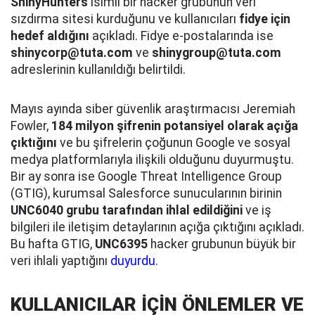
ShinyHunters
isimli bir hacker grubunun veri
sızdırma sitesi kurduğunu ve kullanıcıları
fidye için
hedef aldığını
açıkladı. Fidye e-postalarında ise
shinycorp@tuta.com
ve
shinygroup@tuta.com
adreslerinin kullanıldığı belirtildi.
Mayıs ayında siber güvenlik araştırmacısı Jeremiah
Fowler,
184 milyon şifrenin potansiyel olarak açığa
çıktığını
ve bu şifrelerin çoğunun Google ve sosyal
medya platformlarıyla ilişkili olduğunu duyurmuştu.
Bir ay sonra ise Google Threat Intelligence Group
(GTIG), kurumsal Salesforce sunucularının birinin
UNC6040 grubu tarafından ihlal edildiğini
ve iş
bilgileri ile iletişim detaylarının açığa çıktığını açıkladı.
Bu hafta GTIG,
UNC6395
hacker grubunun büyük bir
veri ihlali yaptığını
duyurdu
.
KULLANICILAR İÇİN ÖNLEMLER VE