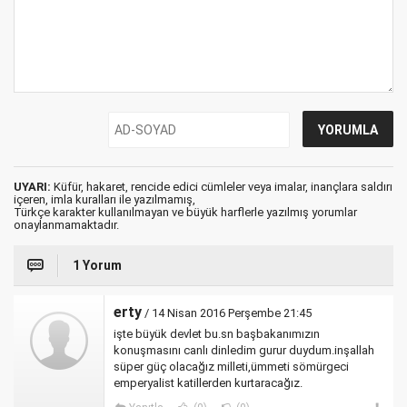
UYARI:
Küfür, hakaret, rencide edici cümleler veya imalar, inançlara saldırı
içeren, imla kuralları ile yazılmamış,
Türkçe karakter kullanılmayan ve büyük harflerle yazılmış yorumlar
onaylanmamaktadır.
1 Yorum
erty
/ 14 Nisan 2016 Perşembe 21:45
işte büyük devlet bu.sn başbakanımızın
konuşmasını canlı dinledim gurur duydum.inşallah
süper güç olacağız milleti,ümmeti sömürgeci
emperyalist katillerden kurtaracağız.