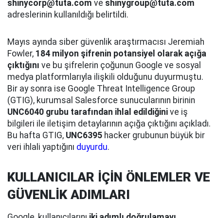
shinycorp@tuta.com
ve
shinygroup@tuta.com
adreslerinin kullanıldığı belirtildi.
Mayıs ayında siber güvenlik araştırmacısı Jeremiah
Fowler,
184 milyon şifrenin potansiyel olarak açığa
çıktığını
ve bu şifrelerin çoğunun Google ve sosyal
medya platformlarıyla ilişkili olduğunu duyurmuştu.
Bir ay sonra ise Google Threat Intelligence Group
(GTIG), kurumsal Salesforce sunucularının birinin
UNC6040 grubu tarafından ihlal edildiğini
ve iş
bilgileri ile iletişim detaylarının açığa çıktığını açıkladı.
Bu hafta GTIG,
UNC6395
hacker grubunun büyük bir
veri ihlali yaptığını
duyurdu
.
KULLANICILAR İÇİN ÖNLEMLER VE
GÜVENLİK ADIMLARI
Google, kullanıcılarını
iki adımlı doğrulamayı