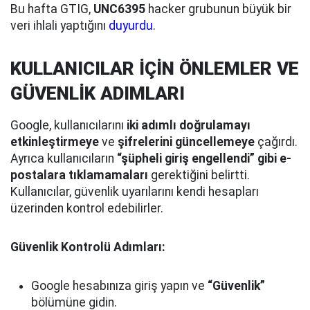
Bu hafta GTIG,
UNC6395
hacker grubunun büyük bir
veri ihlali yaptığını
duyurdu
.
KULLANICILAR İÇİN ÖNLEMLER VE
GÜVENLİK ADIMLARI
Google, kullanıcılarını
iki adımlı doğrulamayı
etkinleştirmeye
ve
şifrelerini güncellemeye
çağırdı.
Ayrıca kullanıcıların
“şüpheli giriş engellendi” gibi e-
postalara tıklamamaları
gerektiğini belirtti.
Kullanıcılar, güvenlik uyarılarını kendi hesapları
üzerinden kontrol edebilirler.
Güvenlik Kontrolü Adımları:
Google hesabınıza giriş yapın ve
“Güvenlik”
bölümüne gidin.