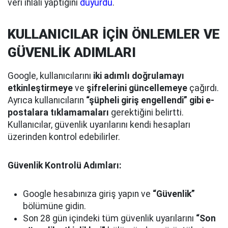
veri ihlali yaptığını
duyurdu
.
KULLANICILAR İÇİN ÖNLEMLER VE
GÜVENLİK ADIMLARI
Google, kullanıcılarını
iki adımlı doğrulamayı
etkinleştirmeye
ve
şifrelerini güncellemeye
çağırdı.
Ayrıca kullanıcıların
“şüpheli giriş engellendi” gibi e-
postalara tıklamamaları
gerektiğini belirtti.
Kullanıcılar, güvenlik uyarılarını kendi hesapları
üzerinden kontrol edebilirler.
Güvenlik Kontrolü Adımları:
Google hesabınıza giriş yapın ve
“Güvenlik”
bölümüne gidin.
Son 28 gün içindeki tüm güvenlik uyarılarını
“Son