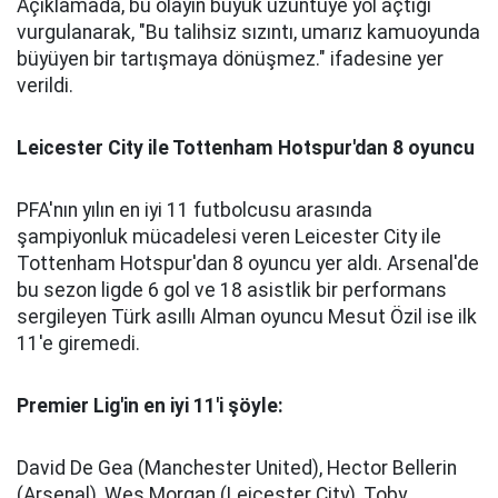
Açıklamada, bu olayın büyük üzüntüye yol açtığı
vurgulanarak, "Bu talihsiz sızıntı, umarız kamuoyunda
büyüyen bir tartışmaya dönüşmez." ifadesine yer
verildi.
Leicester City ile Tottenham Hotspur'dan 8 oyuncu
PFA'nın yılın en iyi 11 futbolcusu arasında
şampiyonluk mücadelesi veren Leicester City ile
Tottenham Hotspur'dan 8 oyuncu yer aldı. Arsenal'de
bu sezon ligde 6 gol ve 18 asistlik bir performans
sergileyen Türk asıllı Alman oyuncu Mesut Özil ise ilk
11'e giremedi.
Premier Lig'in en iyi 11'i şöyle:
David De Gea (Manchester United), Hector Bellerin
(Arsenal), Wes Morgan (Leicester City), Toby