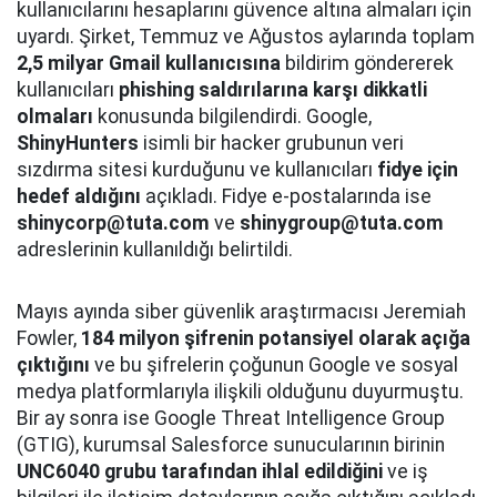
kullanıcılarını hesaplarını güvence altına almaları için
uyardı. Şirket, Temmuz ve Ağustos aylarında toplam
2,5 milyar Gmail kullanıcısına
bildirim göndererek
kullanıcıları
phishing saldırılarına karşı dikkatli
olmaları
konusunda bilgilendirdi. Google,
ShinyHunters
isimli bir hacker grubunun veri
sızdırma sitesi kurduğunu ve kullanıcıları
fidye için
hedef aldığını
açıkladı. Fidye e-postalarında ise
shinycorp@tuta.com
ve
shinygroup@tuta.com
adreslerinin kullanıldığı belirtildi.
Mayıs ayında siber güvenlik araştırmacısı Jeremiah
Fowler,
184 milyon şifrenin potansiyel olarak açığa
çıktığını
ve bu şifrelerin çoğunun Google ve sosyal
medya platformlarıyla ilişkili olduğunu duyurmuştu.
Bir ay sonra ise Google Threat Intelligence Group
(GTIG), kurumsal Salesforce sunucularının birinin
UNC6040 grubu tarafından ihlal edildiğini
ve iş