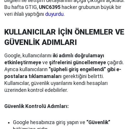
bilgileri ile iletişim detaylarının açığa çıktığını açıkladı.
Bu hafta GTIG,
UNC6395
hacker grubunun büyük bir
veri ihlali yaptığını
duyurdu
.
KULLANICILAR İÇİN ÖNLEMLER VE
GÜVENLİK ADIMLARI
Google, kullanıcılarını
iki adımlı doğrulamayı
etkinleştirmeye
ve
şifrelerini güncellemeye
çağırdı.
Ayrıca kullanıcıların
“şüpheli giriş engellendi” gibi e-
postalara tıklamamaları
gerektiğini belirtti.
Kullanıcılar, güvenlik uyarılarını kendi hesapları
üzerinden kontrol edebilirler.
Güvenlik Kontrolü Adımları:
Google hesabınıza giriş yapın ve
“Güvenlik”