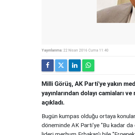
Yayınlanma:
22 Nisan 2016 Cuma 11:40
Milli Görüş, AK Parti'ye yakın me
yayınlarından dolayı camiaları v
açıkladı.
Bugün kumpas olduğu ortaya konulan 
döneminde AK Parti'ye "Bu kadar da d
lideri merhum Erbakan'ı bile "Ergen