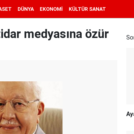
ASET
DÜNYA
EKONOMI
KÜLTÜR SANAT
ktidar medyasına özür
So
Ay