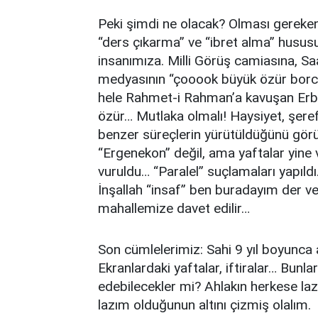
Peki şimdi ne olacak? Olması gereken
“ders çıkarma” ve “ibret alma” husus
insanımıza. Milli Görüş camiasına, Saad
medyasının “çooook büyük özür borcu
hele Rahmet-i Rahman’a kavuşan Erb
özür… Mutlaka olmalı! Haysiyet, şeref 
benzer süreçlerin yürütüldüğünü görün
“Ergenekon” değil, ama yaftalar yine vu
vuruldu… “Paralel” suçlamaları yapıldı
İnşallah “insaf” ben buradayım der ve
mahallemize davet edilir…
Son cümlelerimiz: Sahi 9 yıl boyunca
Ekranlardaki yaftalar, iftiralar… Bu
edebilecekler mi? Ahlakın herkese lazı
lazım olduğunun altını çizmiş olalım.