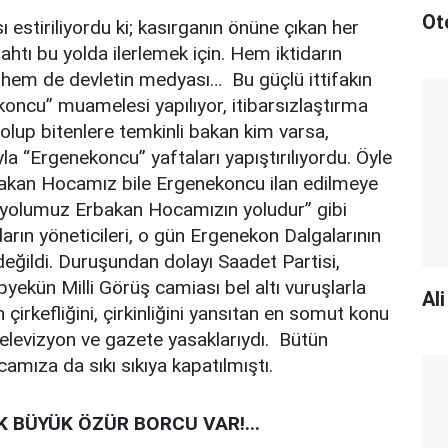
Ot
ı estiriliyordu ki; kasırganın önüne çıkan her
bahtı bu yolda ilerlemek için. Hem iktidarın
em de devletin medyası… Bu güçlü ittifakın
oncu” muamelesi yapılıyor, itibarsızlaştırma
 olup bitenlere temkinli bakan kim varsa,
yla “Ergenekoncu” yaftaları yapıştırılıyordu. Öyle
rbakan Hocamız bile Ergenekoncu ilan edilmeye
m yolumuz Erbakan Hocamızın yoludur” gibi
arın yöneticileri, o gün Ergenekon Dalgalarının
değildi. Duruşundan dolayı Saadet Partisi,
pyekün Milli Görüş camiası bel altı vuruşlarla
Al
 çirkefliğini, çirkinliğini yansıtan en somut konu
elevizyon ve gazete yasaklarıydı. Bütün
amıza da sıkı sıkıya kapatılmıştı.
 BÜYÜK ÖZÜR BORCU VAR!...