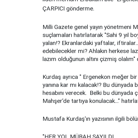
ÇARPICI gönderme.
Milli Gazete genel yayın yönetmeni 
suçlamaları hatırlatarak "Sahi 9 yıl
yalan!? Ekranlardaki yaftalar, iftira
edebilecekler mi? Ahlakın herkese lazı
lazım olduğunun altını çizmiş olalım" 
Kurdaş ayrıca " Ergenekon meğer bir 
yanına kar mı kalacak!? Bu dünyada be
hesabını verecek. Belki bu dünyada ço
Mahşer’de tartıya konulacak…" hatırl
Mustafa Kurdaş'ın yazısının ilgili böl
"HER YOL MÜBAH SAYILDI,