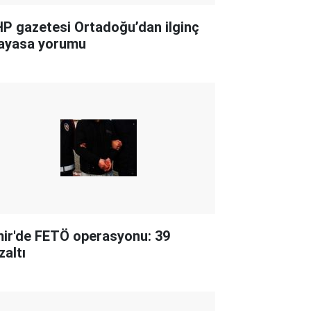
P gazetesi Ortadoğu’dan ilginç
ayasa yorumu
mir'de FETÖ operasyonu: 39
zaltı