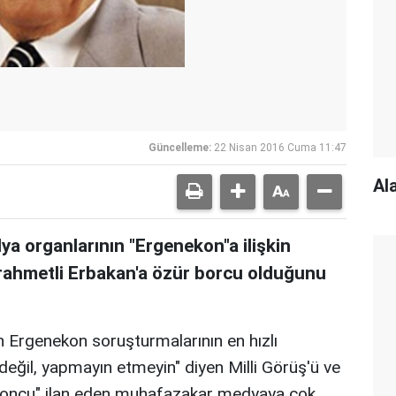
Güncelleme:
22 Nisan 2016 Cuma 11:47
Al
dya organlarının "Ergenekon"a ilişkin
e rahmetli Erbakan'a özür borcu olduğunu
Ergenekon soruşturmalarının en hızlı
eğil, yapmayın etmeyin" diyen Milli Görüş'ü ve
ekoncu" ilan eden muhafazakar medyaya çok