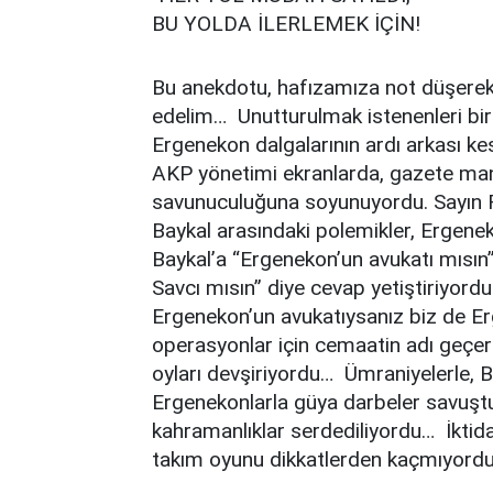
BU YOLDA İLERLEMEK İÇİN!
Bu anekdotu, hafızamıza not düşerek
edelim… Unutturulmak istenenleri bira
Ergenekon dalgalarının ardı arkası kes
AKP yönetimi ekranlarda, gazete man
savunuculuğuna soyunuyordu. Sayın 
Baykal arasındaki polemikler, Ergenek
Baykal’a “Ergenekon’un avukatı mısın
Savcı mısın” diye cevap yetiştiriyord
Ergenekon’un avukatıysanız biz de E
operasyonlar için cemaatin adı geçer
oyları devşiriyordu… Ümraniyelerle, Ba
Ergenekonlarla güya darbeler savuştur
kahramanlıklar serdediliyordu… İktid
takım oyunu dikkatlerden kaçmıyordu