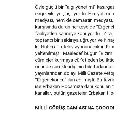
Öyle güçlü bir “algı yönetimi” kasırgas
engel yıkılıyor, aşılıyordu. Her yol mü
medyası, hem de cemaatin medyası, h
karşısında duran herkese de “Ergenek
faaliyetleri sahneye konuyordu. Zira,
toptancı bir saldırıya uğruyor ve itina
ki, Haberal’ın televizyonuna çıkan E
yeltenilmişti. Maalesef bugün “Bizi
cümleler kurmaya cür’et eden bu iktid
önünde sürüklendiğinin bile farkında 
yayınlarından dolayı Milli Gazete veto
“Ergenekoncu” ilan edilmişti. Bu tavrın
ise Erbakan Hocamıza dahi konulan t
kanallar, bütün gazeteler Erbakan Hoc
MİLLİ GÖRÜŞ CAMİASI’NA ÇOOOOK