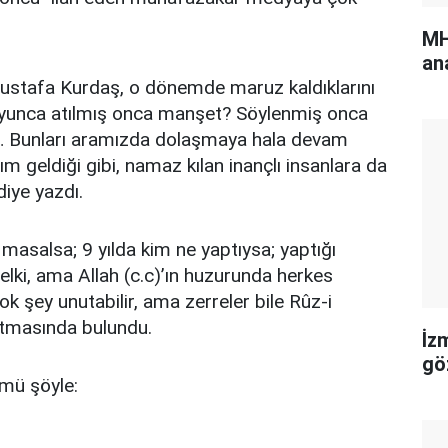
MH
an
Mustafa Kurdaş, o dönemde maruz kaldıklarını
 boyunca atılmış onca manşet? Söylenmiş onca
lar… Bunları aramızda dolaşmaya hala devam
m geldiği gibi, namaz kılan inançlı insanlara da
diye yazdı.
masalsa; 9 yılda kim ne yaptıysa; yaptığı
lki, ama Allah (c.c)’ın huzurunda herkes
k şey unutabilir, ama zerreler bile Rûz-i
atmasında bulundu.
İz
gö
ümü şöyle: