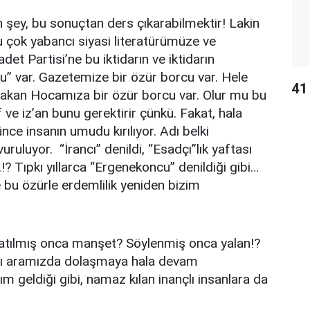
 şey, bu sonuçtan ders çıkarabilmektir! Lakin
u çok yabancı siyasi literatürümüze ve
et Partisi’ne bu iktidarın ve iktidarın
” var. Gazetemize bir özür borcu var. Hele
41 
akan Hocamıza bir özür borcu var. Olur mu bu
ve iz’an bunu gerektirir çünkü. Fakat, hala
ce insanın umudu kırılıyor. Adı belki
ruluyor. “İrancı” denildi, “Esadçı”lık yaftası
.!? Tıpkı yıllarca “Ergenekoncu” denildiği gibi…
 bu özürle erdemlilik yeniden bizim
 atılmış onca manşet? Söylenmiş onca yalan!?
nları aramızda dolaşmaya hala devam
m geldiği gibi, namaz kılan inançlı insanlara da