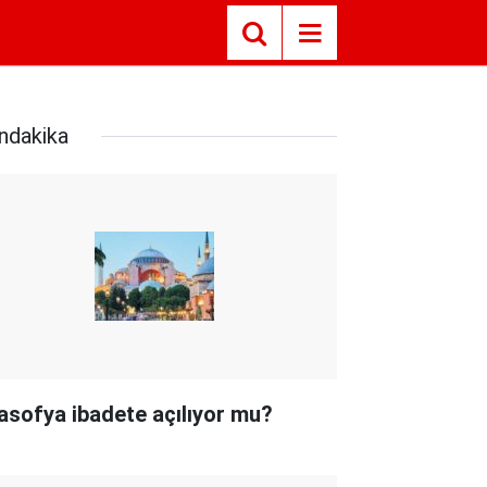
ndakika
asofya ibadete açılıyor mu?