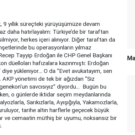
, 9 yıllık süreçteki yürüyüşümüze devam
z daha hatırlayalım: Türkiye’de bir taraftan
ilmiyor, herkes içeri alınıyor. Diğer taraftan da
şetlerinde bu operasyonların yılmaz
Recep Tayyip Erdoğan ile CHP Genel Başkanı
Ma
on düelloları hafızalara kazınmıştı: Erdoğan
” diye yükleniyor… O da “Evet avukatayım, sen
u. AKP yönetimi de tek bir ağızdan “Siz
rgenekon’un savcısıyız” diyordu… Bugün bu
ken, o günlerde iktidar seçim meydanlarında
lyozlarla, Sarıkızlarla, Ayışığıyla, Yakamozlarla,
uluyor, tarihe altın harflerle geçecek büyük
ar ve cemaatin müthiş bir uyumu, noksansız bir
.