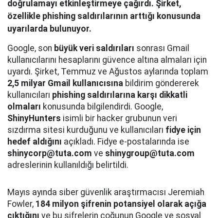
doğrulamayı etkinleştirmeye çağırdı. Şirket,
özellikle phishing saldırılarının arttığı konusunda
uyarılarda bulunuyor.
Google, son
büyük veri saldırıları
sonrası Gmail
kullanıcılarını hesaplarını güvence altına almaları için
uyardı. Şirket, Temmuz ve Ağustos aylarında toplam
2,5 milyar Gmail kullanıcısına
bildirim göndererek
kullanıcıları
phishing saldırılarına karşı dikkatli
olmaları
konusunda bilgilendirdi. Google,
ShinyHunters
isimli bir hacker grubunun veri
sızdırma sitesi kurduğunu ve kullanıcıları
fidye için
hedef aldığını
açıkladı. Fidye e-postalarında ise
shinycorp@tuta.com
ve
shinygroup@tuta.com
adreslerinin kullanıldığı belirtildi.
Mayıs ayında siber güvenlik araştırmacısı Jeremiah
Fowler,
184 milyon şifrenin potansiyel olarak açığa
çıktığını
ve bu şifrelerin çoğunun Google ve sosyal