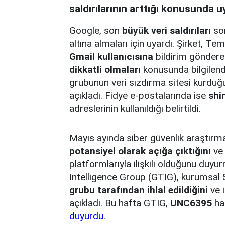
saldırılarının arttığı konusunda u
Google, son
büyük veri saldırıları
son
altına almaları için uyardı. Şirket,
Gmail kullanıcısına
bildirim gönderer
dikkatli olmaları
konusunda bilgilend
grubunun veri sızdırma sitesi kurduğu
açıkladı. Fidye e-postalarında ise
shi
adreslerinin kullanıldığı belirtildi.
Mayıs ayında siber güvenlik araştırm
potansiyel olarak açığa çıktığını
ve 
platformlarıyla ilişkili olduğunu duy
Intelligence Group (GTIG), kurumsal 
grubu tarafından ihlal edildiğini
ve i
açıkladı. Bu hafta GTIG,
UNC6395
hac
duyurdu
.