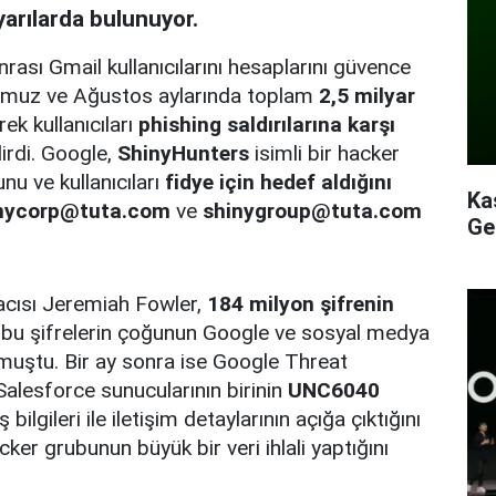
yarılarda bulunuyor.
rası Gmail kullanıcılarını hesaplarını güvence
 Temmuz ve Ağustos aylarında toplam
2,5 milyar
ek kullanıcıları
phishing saldırılarına karşı
irdi. Google,
ShinyHunters
isimli bir hacker
nu ve kullanıcıları
fidye için hedef aldığını
Ka
nycorp@tuta.com
ve
shinygroup@tuta.com
Ge
acısı Jeremiah Fowler,
184 milyon şifrenin
bu şifrelerin çoğunun Google ve sosyal medya
urmuştu. Bir ay sonra ise Google Threat
Salesforce sunucularının birinin
UNC6040
ş bilgileri ile iletişim detaylarının açığa çıktığını
ker grubunun büyük bir veri ihlali yaptığını