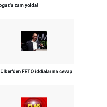
ogaz'a zam yolda!
i Ülker'den FETÖ iddialarına cevap