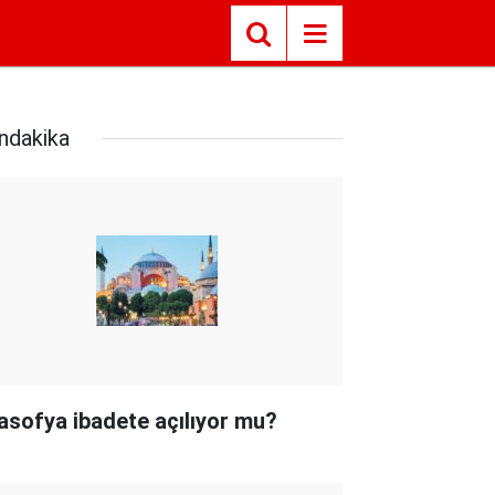
ndakika
asofya ibadete açılıyor mu?