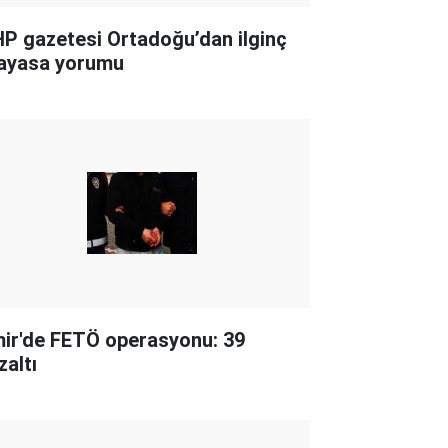
P gazetesi Ortadoğu’dan ilginç
ayasa yorumu
mir'de FETÖ operasyonu: 39
zaltı