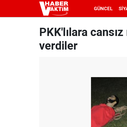
GÜNCEL
SIY
PKK'lılara cansı
verdiler