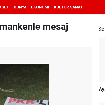
ASET
DÜNYA
EKONOMI
KÜLTÜR SANAT
z mankenle mesaj
So
Ay