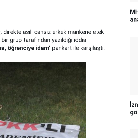
MH
an
r, direkte asılı cansız erkek mankene etek
bir grup tarafından yazıldığı iddia
na, öğrenciye idam’
pankart ile karşılaştı.
İz
gö