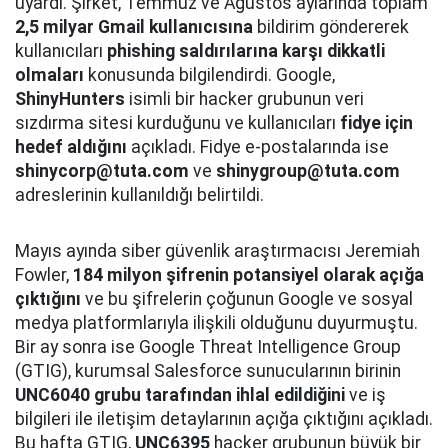
uyardı. Şirket, Temmuz ve Ağustos aylarında toplam
2,5 milyar Gmail kullanıcısına
bildirim göndererek
kullanıcıları
phishing saldırılarına karşı dikkatli
olmaları
konusunda bilgilendirdi. Google,
ShinyHunters
isimli bir hacker grubunun veri
sızdırma sitesi kurduğunu ve kullanıcıları
fidye için
hedef aldığını
açıkladı. Fidye e-postalarında ise
shinycorp@tuta.com
ve
shinygroup@tuta.com
adreslerinin kullanıldığı belirtildi.
Mayıs ayında siber güvenlik araştırmacısı Jeremiah
Fowler,
184 milyon şifrenin potansiyel olarak açığa
çıktığını
ve bu şifrelerin çoğunun Google ve sosyal
medya platformlarıyla ilişkili olduğunu duyurmuştu.
Bir ay sonra ise Google Threat Intelligence Group
(GTIG), kurumsal Salesforce sunucularının birinin
UNC6040 grubu tarafından ihlal edildiğini
ve iş
bilgileri ile iletişim detaylarının açığa çıktığını açıkladı.
Bu hafta GTIG,
UNC6395
hacker grubunun büyük bir