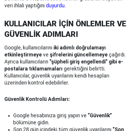
veri ihlali yaptığını
duyurdu
.
KULLANICILAR İÇİN ÖNLEMLER VE
GÜVENLİK ADIMLARI
Google, kullanıcılarını
iki adımlı doğrulamayı
etkinleştirmeye
ve
şifrelerini güncellemeye
çağırdı.
Ayrıca kullanıcıların
“şüpheli giriş engellendi” gibi e-
postalara tıklamamaları
gerektiğini belirtti.
Kullanıcılar, güvenlik uyarılarını kendi hesapları
üzerinden kontrol edebilirler.
Güvenlik Kontrolü Adımları:
Google hesabınıza giriş yapın ve
“Güvenlik”
bölümüne gidin.
Son 28 gün içindeki tüm güvenlik uyarılarını
“Son