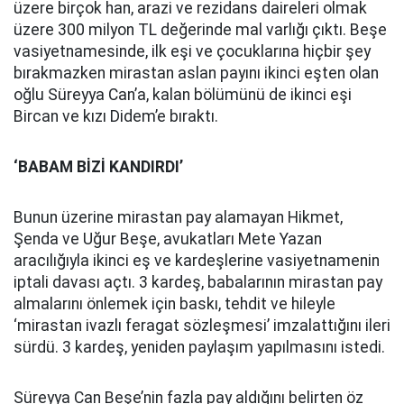
üzere birçok han, arazi ve rezidans daireleri olmak
üzere 300 milyon TL değerinde mal varlığı çıktı. Beşe
vasiyetnamesinde, ilk eşi ve çocuklarına hiçbir şey
bırakmazken mirastan aslan payını ikinci eşten olan
oğlu Süreyya Can’a, kalan bölümünü de ikinci eşi
Bircan ve kızı Didem’e bıraktı.
‘BABAM BİZİ KANDIRDI’
Bunun üzerine mirastan pay alamayan Hikmet,
Şenda ve Uğur Beşe, avukatları Mete Yazan
aracılığıyla ikinci eş ve kardeşlerine vasiyetnamenin
iptali davası açtı. 3 kardeş, babalarının mirastan pay
almalarını önlemek için baskı, tehdit ve hileyle
‘mirastan ivazlı feragat sözleşmesi’ imzalattığını ileri
sürdü. 3 kardeş, yeniden paylaşım yapılmasını istedi.
Süreyya Can Beşe’nin fazla pay aldığını belirten öz