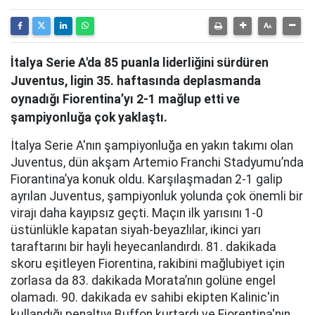
İtalya Serie A'da 85 puanla liderliğini sürdüren
Juventus, ligin 35. haftasında deplasmanda
oynadığı Fiorentina’yı 2-1 mağlup etti ve
şampiyonluğa çok yaklaştı.
İtalya Serie A'nın şampiyonluğa en yakın takımı olan
Juventus, dün akşam Artemio Franchi Stadyumu’nda
Fiorantina’ya konuk oldu. Karşılaşmadan 2-1 galip
ayrılan Juventus, şampiyonluk yolunda çok önemli bir
virajı daha kayıpsız geçti. Maçın ilk yarısını 1-0
üstünlükle kapatan siyah-beyazlılar, ikinci yarı
taraftarını bir hayli heyecanlandırdı. 81. dakikada
skoru eşitleyen Fiorentina, rakibini mağlubiyet için
zorlasa da 83. dakikada Morata’nın golüne engel
olamadı. 90. dakikada ev sahibi ekipten Kalinic'in
kullandığı penaltıyı Buffon kurtardı ve Fiorentina'nın