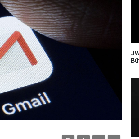
JW
Bü