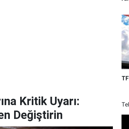
TF
ına Kritik Uyarı:
Te
en Değiştirin