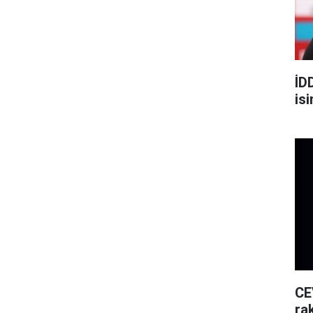
İD
is
CE
rak