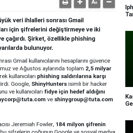
Ip
Ta
k veri ihlalleri sonrası Gmail
arı için şifrelerini değiştirmeye ve iki
 çağırdı. Şirket, özellikle phishing
yarılarda bulunuyor.
rası Gmail kullanıcılarını hesaplarını güvence
 Temmuz ve Ağustos aylarında toplam
2,5 milyar
ek kullanıcıları
phishing saldırılarına karşı
irdi. Google,
ShinyHunters
isimli bir hacker
nu ve kullanıcıları
fidye için hedef aldığını
Ka
nycorp@tuta.com
ve
shinygroup@tuta.com
Ge
acısı Jeremiah Fowler,
184 milyon şifrenin
bu şifrelerin çoğunun Google ve sosyal medya