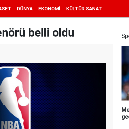
ASET
DÜNYA
EKONOMI
KÜLTÜR SANAT
nörü belli oldu
Sp
Me
geç