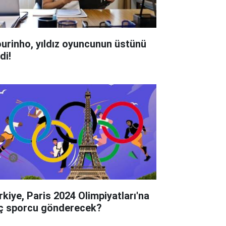
urinho, yıldız oyuncunun üstünü
di!
rkiye, Paris 2024 Olimpiyatları'na
ç sporcu gönderecek?