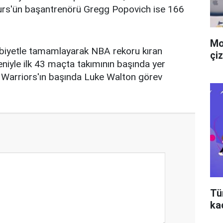
urs'ün başantrenörü Gregg Popovich ise 166
Mo
biyetle tamamlayarak NBA rekoru kıran
çiz
eniyle ilk 43 maçta takımının başında yer
 Warriors'ın başında Luke Walton görev
Tü
ka