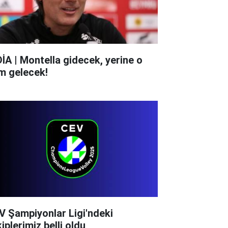
DİA | Montella gidecek, yerine o
im gelecek!
V Şampiyonlar Ligi'ndeki
iplerimiz belli oldu