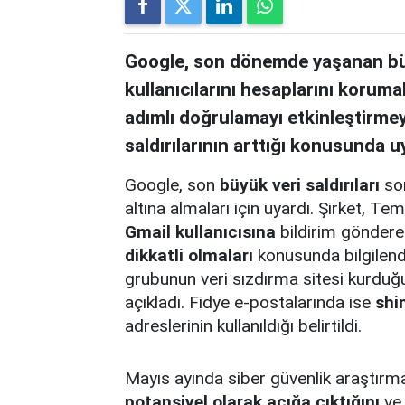
Google, son dönemde yaşanan büyü
kullanıcılarını hesaplarını korumal
adımlı doğrulamayı etkinleştirmeye
saldırılarının arttığı konusunda u
Google, son
büyük veri saldırıları
son
altına almaları için uyardı. Şirket,
Gmail kullanıcısına
bildirim gönderer
dikkatli olmaları
konusunda bilgilend
grubunun veri sızdırma sitesi kurduğu
açıkladı. Fidye e-postalarında ise
shi
adreslerinin kullanıldığı belirtildi.
Mayıs ayında siber güvenlik araştırm
potansiyel olarak açığa çıktığını
ve 