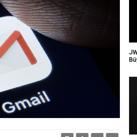
JW
Bü