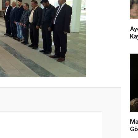
Ay
Ka
Ma
Gö