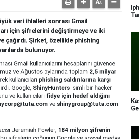
Ip
Ta
k veri ihlalleri sonrası Gmail
arı için şifrelerini değiştirmeye ve iki
 çağırdı. Şirket, özellikle phishing
yarılarda bulunuyor.
rası Gmail kullanıcılarını hesaplarını güvence
 Temmuz ve Ağustos aylarında toplam
2,5 milyar
ek kullanıcıları
phishing saldırılarına karşı
irdi. Google,
ShinyHunters
isimli bir hacker
nu ve kullanıcıları
fidye için hedef aldığını
Ka
nycorp@tuta.com
ve
shinygroup@tuta.com
Ge
acısı Jeremiah Fowler,
184 milyon şifrenin
bu şifrelerin çoğunun Google ve sosyal medya