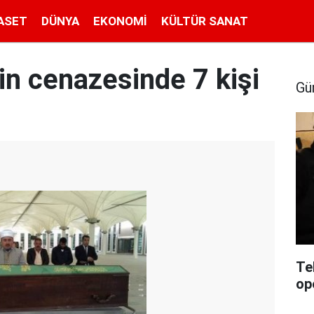
ASET
DÜNYA
EKONOMI
KÜLTÜR SANAT
in cenazesinde 7 kişi
Gü
Te
op