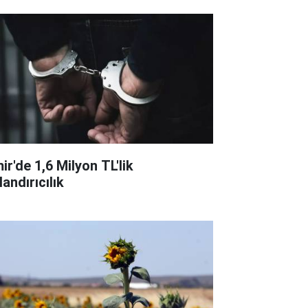
ir'de 1,6 Milyon TL'lik
andırıcılık