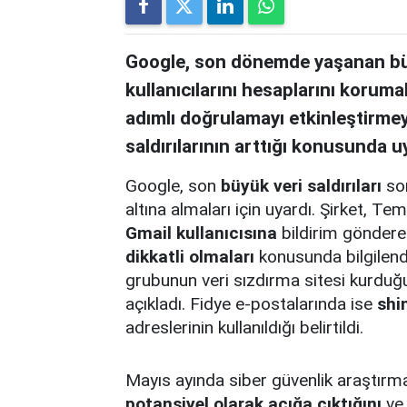
Google, son dönemde yaşanan büyü
kullanıcılarını hesaplarını korumal
adımlı doğrulamayı etkinleştirmeye
saldırılarının arttığı konusunda u
Google, son
büyük veri saldırıları
son
altına almaları için uyardı. Şirket,
Gmail kullanıcısına
bildirim gönderer
dikkatli olmaları
konusunda bilgilend
grubunun veri sızdırma sitesi kurduğu
açıkladı. Fidye e-postalarında ise
shi
adreslerinin kullanıldığı belirtildi.
Mayıs ayında siber güvenlik araştırm
potansiyel olarak açığa çıktığını
ve 