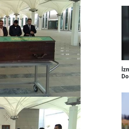
İzm
Dol