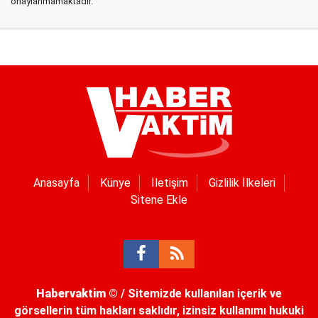
onaylanmamaktadır.
Anasayfa
Künye
İletişim
Gizlilik İlkeleri
Sitene Ekle
Habervaktim
© / Sitemizde kullanılan içerik ve
görsellerin tüm hakları saklıdır, izinsiz kullanımı hukuki