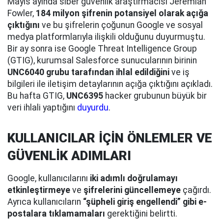
Mayıs ayında siber güvenlik araştırmacısı Jeremiah
Fowler,
184 milyon şifrenin potansiyel olarak açığa
çıktığını
ve bu şifrelerin çoğunun Google ve sosyal
medya platformlarıyla ilişkili olduğunu duyurmuştu.
Bir ay sonra ise Google Threat Intelligence Group
(GTIG), kurumsal Salesforce sunucularının birinin
UNC6040 grubu tarafından ihlal edildiğini
ve iş
bilgileri ile iletişim detaylarının açığa çıktığını açıkladı.
Bu hafta GTIG,
UNC6395
hacker grubunun büyük bir
veri ihlali yaptığını
duyurdu
.
KULLANICILAR İÇİN ÖNLEMLER VE
GÜVENLİK ADIMLARI
Google, kullanıcılarını
iki adımlı doğrulamayı
etkinleştirmeye
ve
şifrelerini güncellemeye
çağırdı.
Ayrıca kullanıcıların
“şüpheli giriş engellendi” gibi e-
postalara tıklamamaları
gerektiğini belirtti.