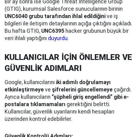
Bir ay sonra ise Google Threat Intelligence Group
(GTIG), kurumsal Salesforce sunucularının birinin
UNC6040 grubu tarafından ihlal edildiğini
ve iş
bilgileri ile iletişim detaylarının açığa çıktığını açıkladı.
Bu hafta GTIG,
UNC6395
hacker grubunun büyük bir
veri ihlali yaptığını
duyurdu
.
KULLANICILAR İÇİN ÖNLEMLER VE
GÜVENLİK ADIMLARI
Google, kullanıcılarını
iki adımlı doğrulamayı
etkinleştirmeye
ve
şifrelerini güncellemeye
çağırdı.
Ayrıca kullanıcıların
“şüpheli giriş engellendi” gibi e-
postalara tıklamamaları
gerektiğini belirtti.
Kullanıcılar, güvenlik uyarılarını kendi hesapları
üzerinden kontrol edebilirler.
Güvenlik Kontrolü Adımları: