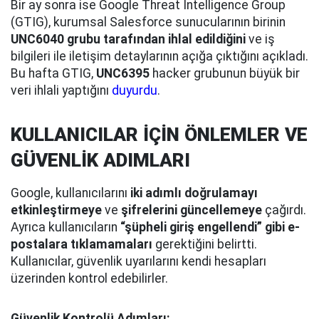
Bir ay sonra ise Google Threat Intelligence Group
(GTIG), kurumsal Salesforce sunucularının birinin
UNC6040 grubu tarafından ihlal edildiğini
ve iş
bilgileri ile iletişim detaylarının açığa çıktığını açıkladı.
Bu hafta GTIG,
UNC6395
hacker grubunun büyük bir
veri ihlali yaptığını
duyurdu
.
KULLANICILAR İÇİN ÖNLEMLER VE
GÜVENLİK ADIMLARI
Google, kullanıcılarını
iki adımlı doğrulamayı
etkinleştirmeye
ve
şifrelerini güncellemeye
çağırdı.
Ayrıca kullanıcıların
“şüpheli giriş engellendi” gibi e-
postalara tıklamamaları
gerektiğini belirtti.
Kullanıcılar, güvenlik uyarılarını kendi hesapları
üzerinden kontrol edebilirler.
Güvenlik Kontrolü Adımları: