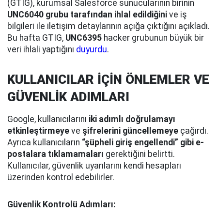
(GTIG), kurumsal Salesforce sunucularının birinin
UNC6040 grubu tarafından ihlal edildiğini
ve iş
bilgileri ile iletişim detaylarının açığa çıktığını açıkladı.
Bu hafta GTIG,
UNC6395
hacker grubunun büyük bir
veri ihlali yaptığını
duyurdu
.
KULLANICILAR İÇİN ÖNLEMLER VE
GÜVENLİK ADIMLARI
Google, kullanıcılarını
iki adımlı doğrulamayı
etkinleştirmeye
ve
şifrelerini güncellemeye
çağırdı.
Ayrıca kullanıcıların
“şüpheli giriş engellendi” gibi e-
postalara tıklamamaları
gerektiğini belirtti.
Kullanıcılar, güvenlik uyarılarını kendi hesapları
üzerinden kontrol edebilirler.
Güvenlik Kontrolü Adımları: