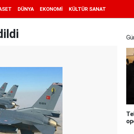
ASET
DÜNYA
EKONOMI
KÜLTÜR SANAT
ildi
Gü
Te
op