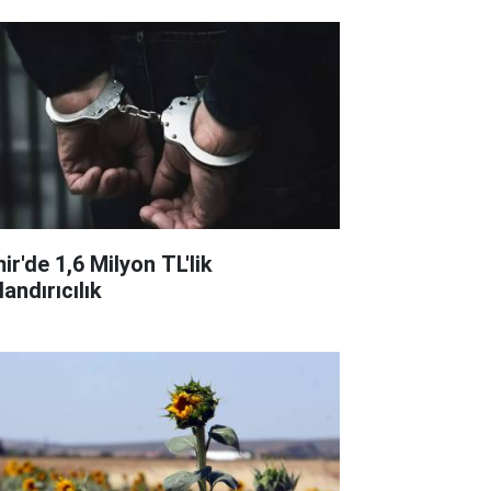
ir'de 1,6 Milyon TL'lik
andırıcılık