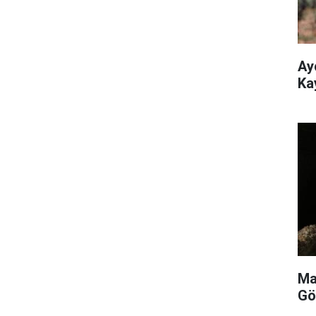
Ay
Ka
Ma
Gö