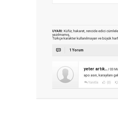
UYARI:
Küfür, hakaret, rencide edici cümleler 
yazılmamış,
Türkçe karakter kullanılmayan ve büyük har
1 Yorum
yeter artık..
/ 03 Ma
apo asın, karayılanı ge
Yanıtla
(0)