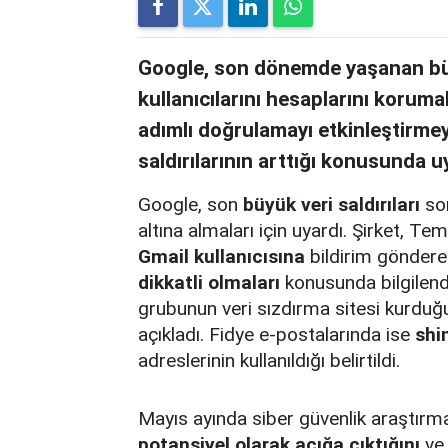
Google, son dönemde yaşanan büyü
kullanıcılarını hesaplarını korumal
adımlı doğrulamayı etkinleştirmeye
saldırılarının arttığı konusunda u
Google, son
büyük veri saldırıları
son
altına almaları için uyardı. Şirket,
Gmail kullanıcısına
bildirim gönderer
dikkatli olmaları
konusunda bilgilend
grubunun veri sızdırma sitesi kurduğu
açıkladı. Fidye e-postalarında ise
shi
adreslerinin kullanıldığı belirtildi.
Mayıs ayında siber güvenlik araştırm
potansiyel olarak açığa çıktığını
ve 