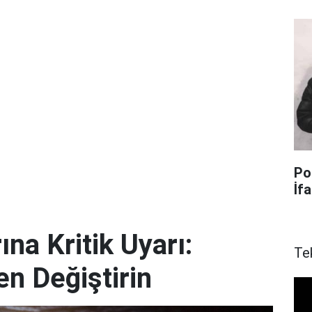
Po
İf
ına Kritik Uyarı:
Te
en Değiştirin