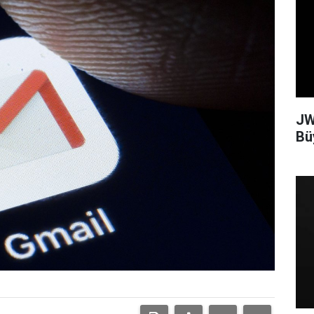
JW
Bü