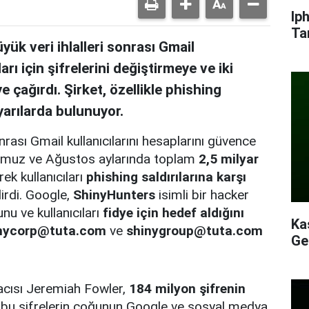
Ip
Ta
k veri ihlalleri sonrası Gmail
arı için şifrelerini değiştirmeye ve iki
 çağırdı. Şirket, özellikle phishing
yarılarda bulunuyor.
rası Gmail kullanıcılarını hesaplarını güvence
 Temmuz ve Ağustos aylarında toplam
2,5 milyar
ek kullanıcıları
phishing saldırılarına karşı
irdi. Google,
ShinyHunters
isimli bir hacker
nu ve kullanıcıları
fidye için hedef aldığını
Ka
nycorp@tuta.com
ve
shinygroup@tuta.com
Ge
acısı Jeremiah Fowler,
184 milyon şifrenin
bu şifrelerin çoğunun Google ve sosyal medya