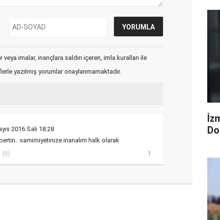
veya imalar, inançlara saldırı içeren, imla kuralları ile
flerle yazılmış yorumlar onaylanmamaktadır.
İzm
Dol
yıs 2016 Salı 18:28
bertin.. samimiyetinize inanalım halk olarak
(0)