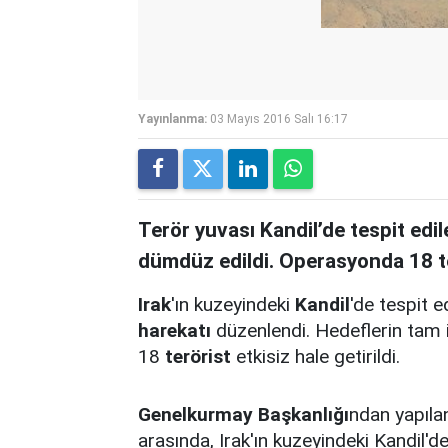
Yayınlanma:
03 Mayıs 2016 Salı 16:17
Terör yuvası Kandil’de tespit edil
dümdüz edildi. Operasyonda 18 te
Irak
'ın kuzeyindeki
Kandil
'de tespit 
harekatı
düzenlendi. Hedeflerin tam 
18
terörist
etkisiz hale getirildi.
Genelkurmay Başkanlığı
ndan yapıla
arasında, Irak'ın kuzeyindeki Kandil'd