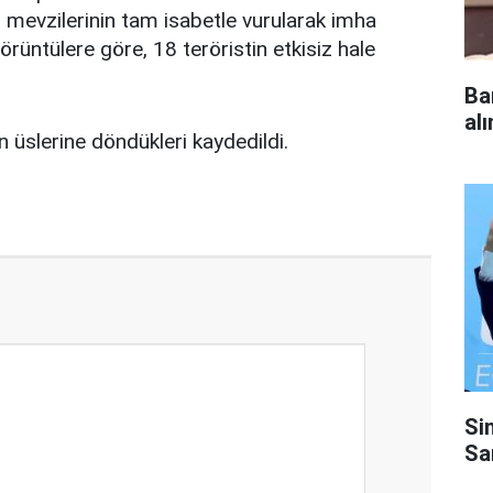
lah mevzilerinin tam isabetle vurularak imha
örüntülere göre, 18 teröristin etkisiz hale
Ba
al
n üslerine döndükleri kaydedildi.
Si
Sa