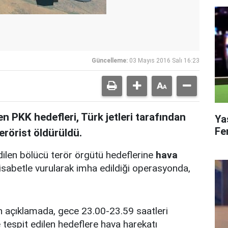
Güncelleme:
03 Mayıs 2016 Salı 16:23
en PKK hedefleri, Türk jetleri tarafından
Ya
Fe
rörist öldürüldü.
edilen bölücü terör örgütü hedeflerine
hava
isabetle vurularak imha edildiği operasyonda,
n açıklamada, gece 23.00-23.59 saatleri
e tespit edilen hedeflere hava harekatı