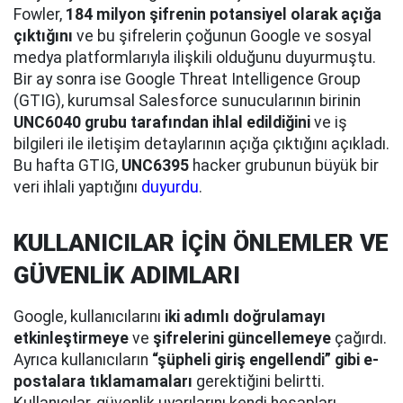
Fowler,
184 milyon şifrenin potansiyel olarak açığa
çıktığını
ve bu şifrelerin çoğunun Google ve sosyal
medya platformlarıyla ilişkili olduğunu duyurmuştu.
Bir ay sonra ise Google Threat Intelligence Group
(GTIG), kurumsal Salesforce sunucularının birinin
UNC6040 grubu tarafından ihlal edildiğini
ve iş
bilgileri ile iletişim detaylarının açığa çıktığını açıkladı.
Bu hafta GTIG,
UNC6395
hacker grubunun büyük bir
veri ihlali yaptığını
duyurdu
.
KULLANICILAR İÇİN ÖNLEMLER VE
GÜVENLİK ADIMLARI
Google, kullanıcılarını
iki adımlı doğrulamayı
etkinleştirmeye
ve
şifrelerini güncellemeye
çağırdı.
Ayrıca kullanıcıların
“şüpheli giriş engellendi” gibi e-
postalara tıklamamaları
gerektiğini belirtti.