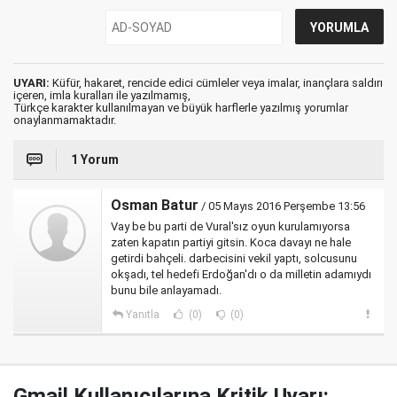
UYARI:
Küfür, hakaret, rencide edici cümleler veya imalar, inançlara saldırı
içeren, imla kuralları ile yazılmamış,
Türkçe karakter kullanılmayan ve büyük harflerle yazılmış yorumlar
onaylanmamaktadır.
1 Yorum
Osman Batur
/ 05 Mayıs 2016 Perşembe 13:56
Vay be bu parti de Vural'sız oyun kurulamıyorsa
zaten kapatın partiyi gitsin. Koca davayı ne hale
getirdi bahçeli. darbecisini vekil yaptı, solcusunu
okşadı, tel hedefi Erdoğan'dı o da milletin adamıydı
bunu bile anlayamadı.
Yanıtla
(0)
(0)
Gmail Kullanıcılarına Kritik Uyarı: