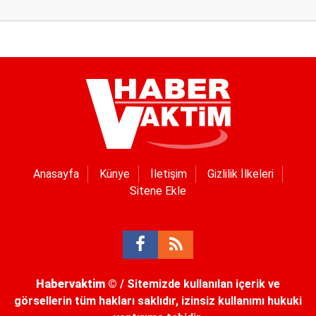
Anasayfa
Künye
İletişim
Gizlilik İlkeleri
Sitene Ekle
Habervaktim
© / Sitemizde kullanılan içerik ve
görsellerin tüm hakları saklıdır, izinsiz kullanımı hukuki