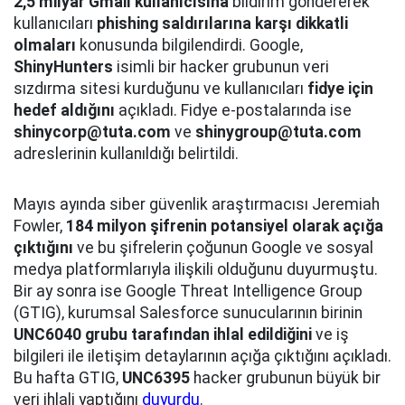
2,5 milyar Gmail kullanıcısına
bildirim göndererek
kullanıcıları
phishing saldırılarına karşı dikkatli
olmaları
konusunda bilgilendirdi. Google,
ShinyHunters
isimli bir hacker grubunun veri
sızdırma sitesi kurduğunu ve kullanıcıları
fidye için
hedef aldığını
açıkladı. Fidye e-postalarında ise
shinycorp@tuta.com
ve
shinygroup@tuta.com
adreslerinin kullanıldığı belirtildi.
Mayıs ayında siber güvenlik araştırmacısı Jeremiah
Fowler,
184 milyon şifrenin potansiyel olarak açığa
çıktığını
ve bu şifrelerin çoğunun Google ve sosyal
medya platformlarıyla ilişkili olduğunu duyurmuştu.
Bir ay sonra ise Google Threat Intelligence Group
(GTIG), kurumsal Salesforce sunucularının birinin
UNC6040 grubu tarafından ihlal edildiğini
ve iş
bilgileri ile iletişim detaylarının açığa çıktığını açıkladı.
Bu hafta GTIG,
UNC6395
hacker grubunun büyük bir
veri ihlali yaptığını
duyurdu
.