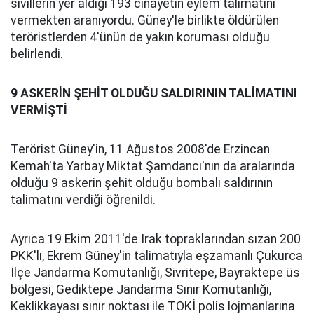
sivillerin yer aldığı 193 cinayetin eylem talimatını
vermekten aranıyordu. Güney'le birlikte öldürülen
teröristlerden 4'ünün de yakın koruması olduğu
belirlendi.
9 ASKERİN ŞEHİT OLDUĞU SALDIRININ TALİMATINI
VERMİŞTİ
Terörist Güney'in, 11 Ağustos 2008'de Erzincan
Kemah'ta Yarbay Miktat Şamdancı'nın da aralarında
olduğu 9 askerin şehit olduğu bombalı saldırının
talimatını verdiği öğrenildi.
Ayrıca 19 Ekim 2011'de Irak topraklarından sızan 200
PKK'lı, Ekrem Güney'in talimatıyla eşzamanlı Çukurca
İlçe Jandarma Komutanlığı, Sivritepe, Bayraktepe üs
bölgesi, Gediktepe Jandarma Sınır Komutanlığı,
Keklikkayası sınır noktası ile TOKİ polis lojmanlarına