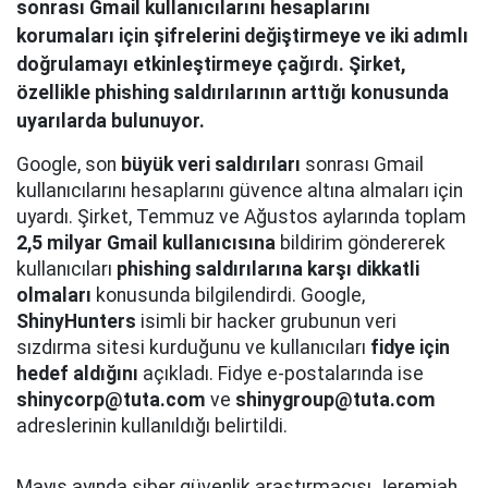
sonrası Gmail kullanıcılarını hesaplarını
korumaları için şifrelerini değiştirmeye ve iki adımlı
doğrulamayı etkinleştirmeye çağırdı. Şirket,
özellikle phishing saldırılarının arttığı konusunda
uyarılarda bulunuyor.
Google, son
büyük veri saldırıları
sonrası Gmail
kullanıcılarını hesaplarını güvence altına almaları için
uyardı. Şirket, Temmuz ve Ağustos aylarında toplam
2,5 milyar Gmail kullanıcısına
bildirim göndererek
kullanıcıları
phishing saldırılarına karşı dikkatli
olmaları
konusunda bilgilendirdi. Google,
ShinyHunters
isimli bir hacker grubunun veri
sızdırma sitesi kurduğunu ve kullanıcıları
fidye için
hedef aldığını
açıkladı. Fidye e-postalarında ise
shinycorp@tuta.com
ve
shinygroup@tuta.com
adreslerinin kullanıldığı belirtildi.
Mayıs ayında siber güvenlik araştırmacısı Jeremiah