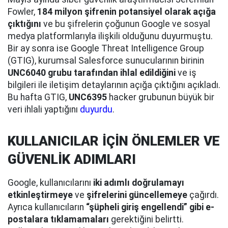
Fowler,
184 milyon şifrenin potansiyel olarak açığa
çıktığını
ve bu şifrelerin çoğunun Google ve sosyal
medya platformlarıyla ilişkili olduğunu duyurmuştu.
Bir ay sonra ise Google Threat Intelligence Group
(GTIG), kurumsal Salesforce sunucularının birinin
UNC6040 grubu tarafından ihlal edildiğini
ve iş
bilgileri ile iletişim detaylarının açığa çıktığını açıkladı.
Bu hafta GTIG,
UNC6395
hacker grubunun büyük bir
veri ihlali yaptığını
duyurdu
.
KULLANICILAR İÇİN ÖNLEMLER VE
GÜVENLİK ADIMLARI
Google, kullanıcılarını
iki adımlı doğrulamayı
etkinleştirmeye
ve
şifrelerini güncellemeye
çağırdı.
Ayrıca kullanıcıların
“şüpheli giriş engellendi” gibi e-
postalara tıklamamaları
gerektiğini belirtti.