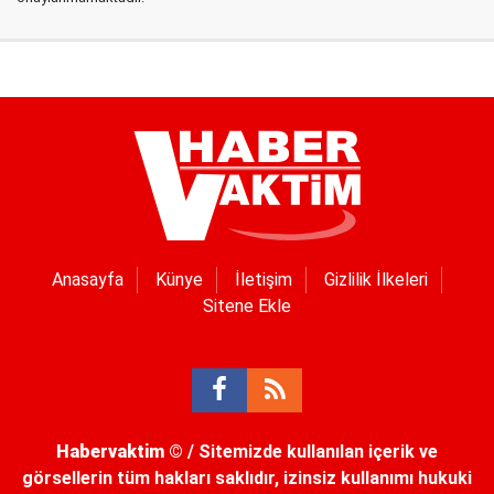
Anasayfa
Künye
İletişim
Gizlilik İlkeleri
Sitene Ekle
Habervaktim
© / Sitemizde kullanılan içerik ve
görsellerin tüm hakları saklıdır, izinsiz kullanımı hukuki