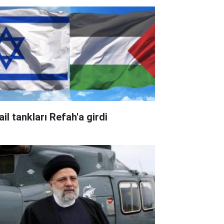
ail tankları Refah'a girdi