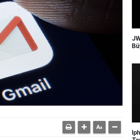
JW
Bü
Ip
Ta