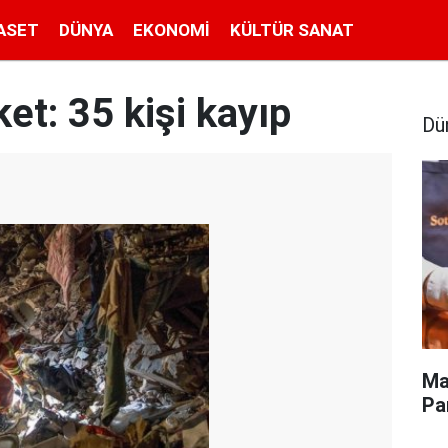
ASET
DÜNYA
EKONOMI
KÜLTÜR SANAT
et: 35 kişi kayıp
Dü
Ma
Pa