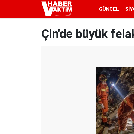
GÜNCEL
SIY
Çin'de büyük felak