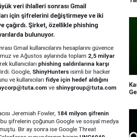
k veri ihlalleri sonrası Gmail
arı için şifrelerini değiştirmeye ve iki
 çağırdı. Şirket, özellikle phishing
yarılarda bulunuyor.
rası Gmail kullanıcılarını hesaplarını güvence
 Temmuz ve Ağustos aylarında toplam
2,5 milyar
ek kullanıcıları
phishing saldırılarına karşı
irdi. Google,
ShinyHunters
isimli bir hacker
nu ve kullanıcıları
fidye için hedef aldığını
Ka
nycorp@tuta.com
ve
shinygroup@tuta.com
Ge
acısı Jeremiah Fowler,
184 milyon şifrenin
bu şifrelerin çoğunun Google ve sosyal medya
urmuştu. Bir ay sonra ise Google Threat