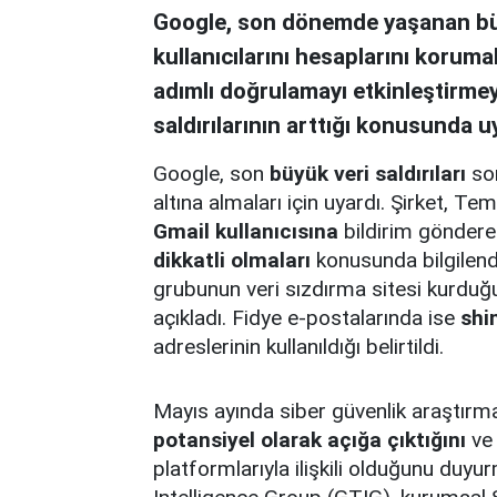
Google, son dönemde yaşanan büyü
kullanıcılarını hesaplarını korumal
adımlı doğrulamayı etkinleştirmeye
saldırılarının arttığı konusunda u
Google, son
büyük veri saldırıları
son
altına almaları için uyardı. Şirket,
Gmail kullanıcısına
bildirim gönderer
dikkatli olmaları
konusunda bilgilend
grubunun veri sızdırma sitesi kurduğu
açıkladı. Fidye e-postalarında ise
shi
adreslerinin kullanıldığı belirtildi.
Mayıs ayında siber güvenlik araştırm
potansiyel olarak açığa çıktığını
ve 
platformlarıyla ilişkili olduğunu duy