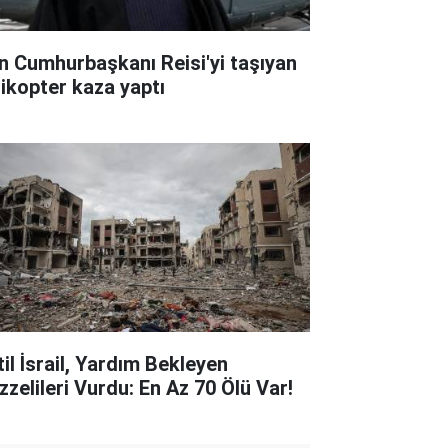
an Cumhurbaşkanı Reisi'yi taşıyan
likopter kaza yaptı
til İsrail, Yardım Bekleyen
zzelileri Vurdu: En Az 70 Ölü Var!