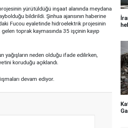
 projesinin yürütüldüğü inşaat alanında meydana
ybolduğu bildirildi. Şinhua ajansının haberine
İr
daki Fucou eyaletinde hidroelektrik projesinin
he
 gelen toprak kaymasında 35 işçinin kayıp
 yağışların neden olduğu ifade edilirken,
yetini koruduğu açıklandı.
lışmaları devam ediyor.
Ka
Ga