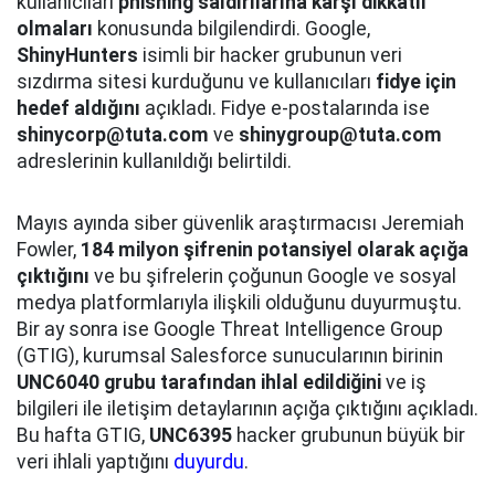
kullanıcıları
phishing saldırılarına karşı dikkatli
olmaları
konusunda bilgilendirdi. Google,
ShinyHunters
isimli bir hacker grubunun veri
sızdırma sitesi kurduğunu ve kullanıcıları
fidye için
hedef aldığını
açıkladı. Fidye e-postalarında ise
shinycorp@tuta.com
ve
shinygroup@tuta.com
adreslerinin kullanıldığı belirtildi.
Mayıs ayında siber güvenlik araştırmacısı Jeremiah
Fowler,
184 milyon şifrenin potansiyel olarak açığa
çıktığını
ve bu şifrelerin çoğunun Google ve sosyal
medya platformlarıyla ilişkili olduğunu duyurmuştu.
Bir ay sonra ise Google Threat Intelligence Group
(GTIG), kurumsal Salesforce sunucularının birinin
UNC6040 grubu tarafından ihlal edildiğini
ve iş
bilgileri ile iletişim detaylarının açığa çıktığını açıkladı.
Bu hafta GTIG,
UNC6395
hacker grubunun büyük bir
veri ihlali yaptığını
duyurdu
.