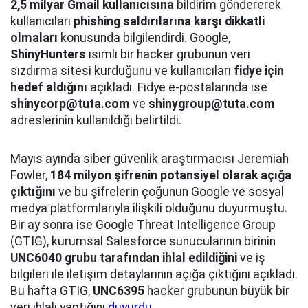
2,5 milyar Gmail kullanıcısına
bildirim göndererek
kullanıcıları
phishing saldırılarına karşı dikkatli
olmaları
konusunda bilgilendirdi. Google,
ShinyHunters
isimli bir hacker grubunun veri
sızdırma sitesi kurduğunu ve kullanıcıları
fidye için
hedef aldığını
açıkladı. Fidye e-postalarında ise
shinycorp@tuta.com
ve
shinygroup@tuta.com
adreslerinin kullanıldığı belirtildi.
Mayıs ayında siber güvenlik araştırmacısı Jeremiah
Fowler,
184 milyon şifrenin potansiyel olarak açığa
çıktığını
ve bu şifrelerin çoğunun Google ve sosyal
medya platformlarıyla ilişkili olduğunu duyurmuştu.
Bir ay sonra ise Google Threat Intelligence Group
(GTIG), kurumsal Salesforce sunucularının birinin
UNC6040 grubu tarafından ihlal edildiğini
ve iş
bilgileri ile iletişim detaylarının açığa çıktığını açıkladı.
Bu hafta GTIG,
UNC6395
hacker grubunun büyük bir
veri ihlali yaptığını
duyurdu
.