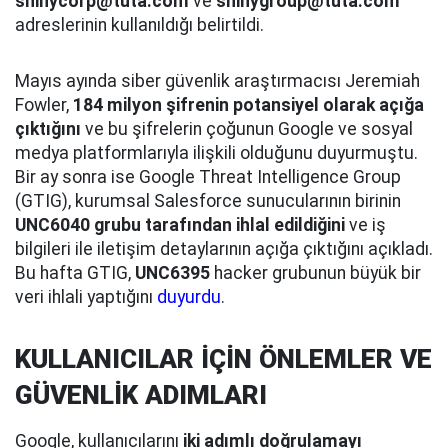
shinycorp@tuta.com
ve
shinygroup@tuta.com
adreslerinin kullanıldığı belirtildi.
Mayıs ayında siber güvenlik araştırmacısı Jeremiah
Fowler,
184 milyon şifrenin potansiyel olarak açığa
çıktığını
ve bu şifrelerin çoğunun Google ve sosyal
medya platformlarıyla ilişkili olduğunu duyurmuştu.
Bir ay sonra ise Google Threat Intelligence Group
(GTIG), kurumsal Salesforce sunucularının birinin
UNC6040 grubu tarafından ihlal edildiğini
ve iş
bilgileri ile iletişim detaylarının açığa çıktığını açıkladı.
Bu hafta GTIG,
UNC6395
hacker grubunun büyük bir
veri ihlali yaptığını
duyurdu
.
KULLANICILAR İÇİN ÖNLEMLER VE
GÜVENLİK ADIMLARI
Google, kullanıcılarını
iki adımlı doğrulamayı