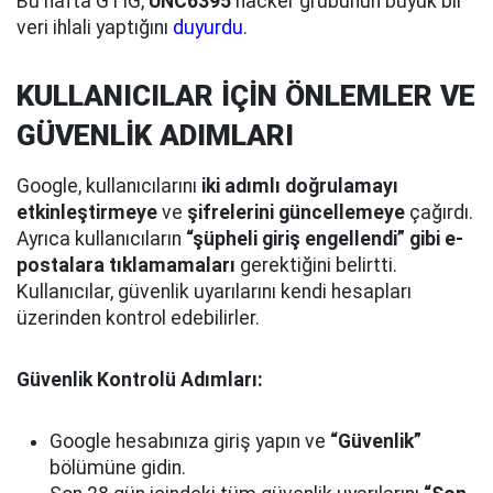
Bu hafta GTIG,
UNC6395
hacker grubunun büyük bir
veri ihlali yaptığını
duyurdu
.
KULLANICILAR İÇİN ÖNLEMLER VE
GÜVENLİK ADIMLARI
Google, kullanıcılarını
iki adımlı doğrulamayı
etkinleştirmeye
ve
şifrelerini güncellemeye
çağırdı.
Ayrıca kullanıcıların
“şüpheli giriş engellendi” gibi e-
postalara tıklamamaları
gerektiğini belirtti.
Kullanıcılar, güvenlik uyarılarını kendi hesapları
üzerinden kontrol edebilirler.
Güvenlik Kontrolü Adımları:
Google hesabınıza giriş yapın ve
“Güvenlik”
bölümüne gidin.