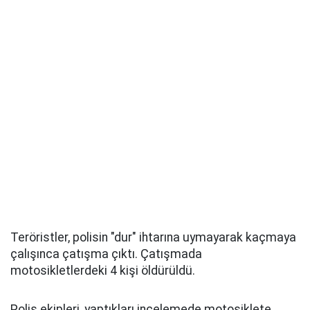
Teröristler, polisin "dur" ihtarına uymayarak kaçmaya
çalışınca çatışma çıktı. Çatışmada
motosikletlerdeki 4 kişi öldürüldü.
Polis ekipleri, yaptıkları incelemede motosiklete