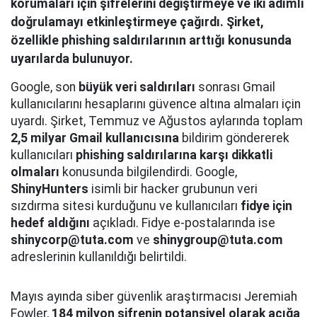
korumaları için şifrelerini değiştirmeye ve iki adımlı
doğrulamayı etkinleştirmeye çağırdı. Şirket,
özellikle phishing saldırılarının arttığı konusunda
uyarılarda bulunuyor.
Google, son
büyük veri saldırıları
sonrası Gmail
kullanıcılarını hesaplarını güvence altına almaları için
uyardı. Şirket, Temmuz ve Ağustos aylarında toplam
2,5 milyar Gmail kullanıcısına
bildirim göndererek
kullanıcıları
phishing saldırılarına karşı dikkatli
olmaları
konusunda bilgilendirdi. Google,
ShinyHunters
isimli bir hacker grubunun veri
sızdırma sitesi kurduğunu ve kullanıcıları
fidye için
hedef aldığını
açıkladı. Fidye e-postalarında ise
shinycorp@tuta.com
ve
shinygroup@tuta.com
adreslerinin kullanıldığı belirtildi.
Mayıs ayında siber güvenlik araştırmacısı Jeremiah
Fowler,
184 milyon şifrenin potansiyel olarak açığa