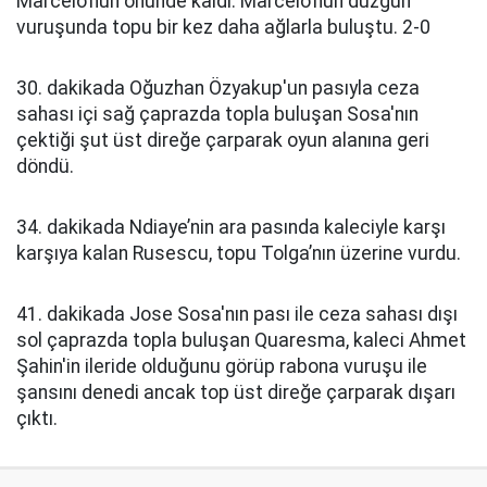
Marcelo’nun önünde kaldı. Marcelo’nun düzgün
vuruşunda topu bir kez daha ağlarla buluştu. 2-0
30. dakikada Oğuzhan Özyakup'un pasıyla ceza
sahası içi sağ çaprazda topla buluşan Sosa'nın
çektiği şut üst direğe çarparak oyun alanına geri
döndü.
34. dakikada Ndiaye’nin ara pasında kaleciyle karşı
karşıya kalan Rusescu, topu Tolga’nın üzerine vurdu.
41. dakikada Jose Sosa'nın pası ile ceza sahası dışı
sol çaprazda topla buluşan Quaresma, kaleci Ahmet
Şahin'in ileride olduğunu görüp rabona vuruşu ile
şansını denedi ancak top üst direğe çarparak dışarı
çıktı.