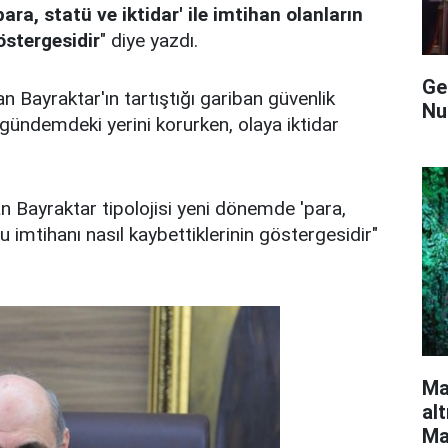
ara, statü ve iktidar' ile imtihan olanların
östergesidir
" diye yazdı.
Ge
n Bayraktar'ın tartıştığı gariban güvenlik
Nur
 gündemdeki yerini korurken, olaya iktidar
 Bayraktar tipolojisi yeni dönemde 'para,
bu imtihanı nasıl kaybettiklerinin göstergesidir"
Ma
al
Ma