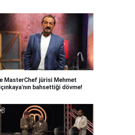
te MasterChef jürisi Mehmet
lçınkaya'nın bahsettiği dövme!