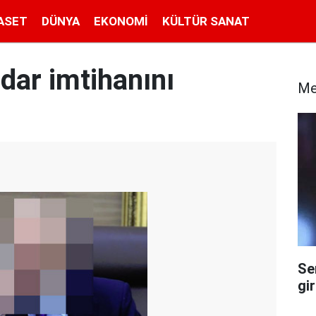
ASET
DÜNYA
EKONOMI
KÜLTÜR SANAT
idar imtihanını
Me
Se
gi