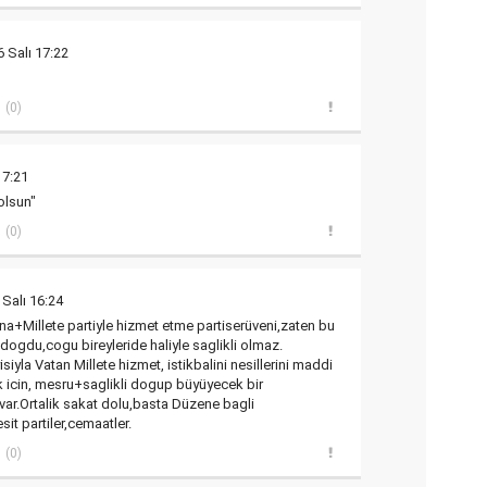
 Salı 17:22
(0)
17:21
olsun"
(0)
Salı 16:24
a+Millete partiyle hizmet etme partiserüveni,zaten bu
 dogdu,cogu bireyleride haliyle saglikli olmaz.
iyla Vatan Millete hizmet, istikbalini nesillerini maddi
 icin, mesru+saglikli dogup büyüyecek bir
var.Ortalik sakat dolu,basta Düzene bagli
it partiler,cemaatler.
(0)