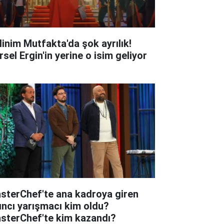
linim Mutfakta'da şok ayrılık!
sel Ergin'in yerine o isim geliyor
sterChef'te ana kadroya giren
tıncı yarışmacı kim oldu?
sterChef'te kim kazandı?