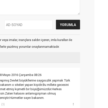
veya imalar, inançlara saldırı içeren, imla kuralları ile
flerle yazılmış yorumlar onaylanmamaktadır.
18 Mayıs 2016 Çarşamba 08:26
 yapmış.Devlet büyükllerine saygısızlık yapmak Türk
akanım o siteleri yapan kişidir.Bu millete gecesini
met etmiş kıymetli bir büyüğümüzdür.Herkes
ilsin.Zaten hatasını anlamışpişman olmuş
emiştir.Hürmetler sayın bakanım.
(3)