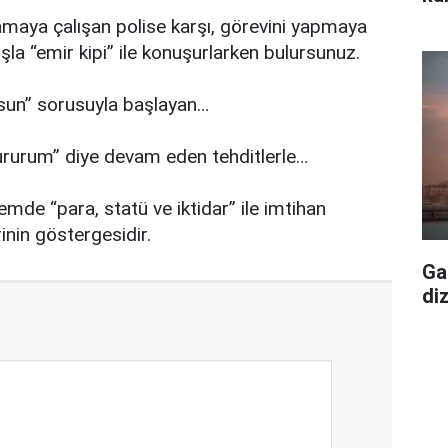
amaya çalışan polise karşı, görevini yapmaya
şla “emir kipi” ile konuşurlarken bulursunuz.
sun” sorusuyla başlayan…
rurum” diye devam eden tehditlerle…
mde “para, statü ve iktidar” ile imtihan
rinin göstergesidir.
Ga
di