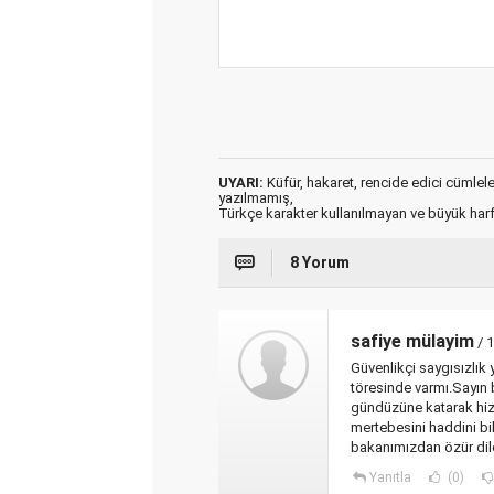
UYARI:
Küfür, hakaret, rencide edici cümleler 
yazılmamış,
Türkçe karakter kullanılmayan ve büyük har
8 Yorum
safiye mülayim
/ 
Güvenlikçi saygısızlık
töresinde varmı.Sayın b
gündüzüne katarak hiz
mertebesini haddini b
bakanımızdan özür dil
Yanıtla
(0)