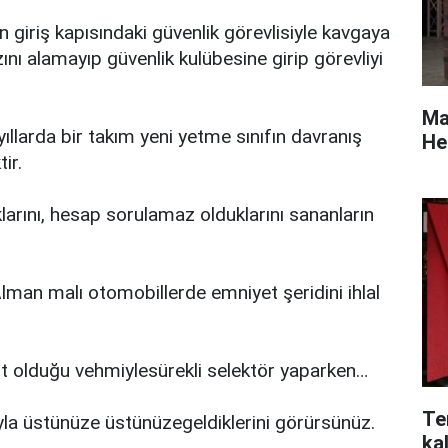
n giriş kapısındaki güvenlik görevlisiyle kavgaya
zını alamayıp güvenlik kulübesine girip görevliyi
Mas
ıllarda bir takım yeni yetme sınıfın davranış
He
ir.
uklarını, hesap sorulamaz olduklarını sananların
Alman malı otomobillerde emniyet şeridini ihlal
 ait olduğu vehmiylesürekli selektör yaparken…
Te
yla üstünüze üstünüzegeldiklerini görürsünüz.
kal