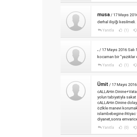
musa
/ 17 Mayıs 2016
derhal ilişiği kesilmeli.
Yanıtla
(1)
.
/ 17 Mayıs 2016 Salı 
kocaman bir "yazıklar 
Yanıtla
(1)
Ümit
/ 17 Mayıs 2016 
cALLAHin Dinine+Vatan
yolun tabiyatiyla sakat
cALLAHin Dinine dolayis
özlkle manevi korumak
islambebegine ihtiyac 
diyanet,sonra emvarices
Yanıtla
(0)