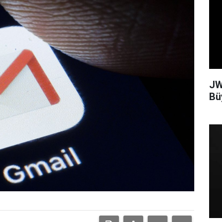
JW
Bü