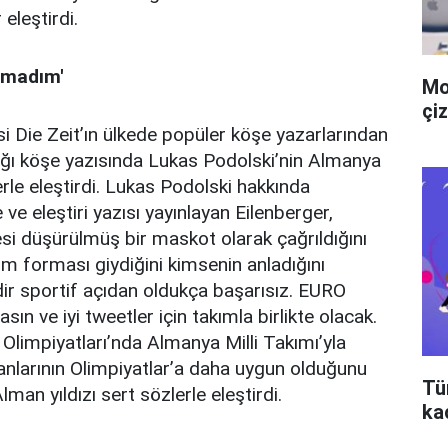
 eleştirdi.
lamadım'
Mo
çiz
i Die Zeit’ın ülkede popüler köşe yazarlarından
ığı köşe yazısında Lukas Podolski’nin Almanya
erle eleştirdi. Lukas Podolski hakkında
e eleştiri yazısı yayınlayan Eilenberger,
esi düşürülmüş bir maskot olarak çağrıldığını
m forması giydiğini kimsenin anladığını
ir sportif açıdan oldukça başarısız. EURO
sın ve iyi tweetler için takımla birlikte olacak.
limpiyatları’nda Almanya Milli Takımı’yla
anlarının Olimpiyatlar’a daha uygun olduğunu
Tü
man yıldızı sert sözlerle eleştirdi.
ka