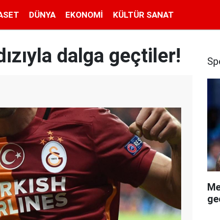
ASET
DÜNYA
EKONOMI
KÜLTÜR SANAT
dızıyla dalga geçtiler!
Sp
Me
geç