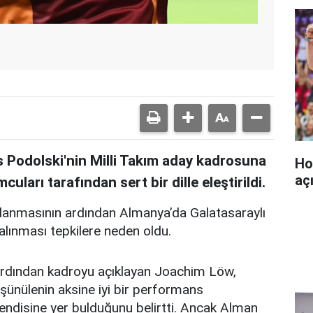
s Podolski'nin Milli Takım aday kadrosuna
Ho
aç
uları tarafından sert bir dille eleştirildi.
lanmasının ardından Almanya’da Galatasaraylı
alınması tepkilere neden oldu.
 ardından kadroyu açıklayan Joachim Löw,
şünülenin aksine iyi bir performans
kendisine yer bulduğunu belirtti. Ancak Alman