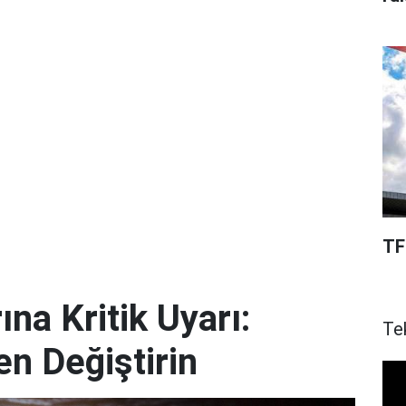
TF
ına Kritik Uyarı:
Te
en Değiştirin