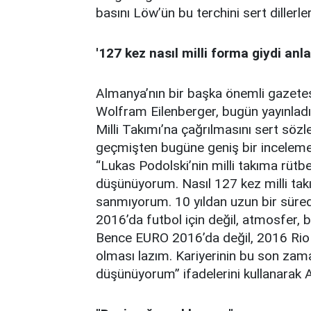
basını Löw’ün bu terchini sert dillerler
'127 kez nasıl milli forma giydi an
Almanya’nın bir başka önemli gazetes
Wolfram Eilenberger, bugün yayınlad
Milli Takımı’na çağrılmasını sert sözl
geçmişten bugüne geniş bir inceleme v
“Lukas Podolski’nin milli takıma rütb
düşünüyorum. Nasıl 127 kez milli takı
sanmıyorum. 10 yıldan uzun bir süred
2016’da futbol için değil, atmosfer, ba
Bence EURO 2016’da değil, 2016 Rio O
olması lazım. Kariyerinin bu son zam
düşünüyorum” ifadelerini kullanarak Al