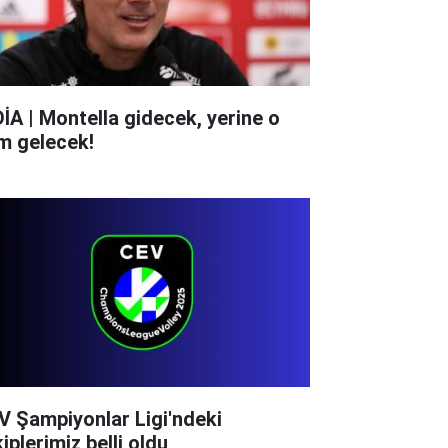
DİA | Montella gidecek, yerine o
im gelecek!
V Şampiyonlar Ligi'ndeki
iplerimiz belli oldu