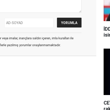
İD
is
veya imalar, inançlara saldırı içeren, imla kuralları ile
flerle yazılmış yorumlar onaylanmamaktadır.
CE
rak