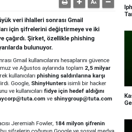
Ip
Ta
k veri ihlalleri sonrası Gmail
arı için şifrelerini değiştirmeye ve iki
 çağırdı. Şirket, özellikle phishing
yarılarda bulunuyor.
rası Gmail kullanıcılarını hesaplarını güvence
 Temmuz ve Ağustos aylarında toplam
2,5 milyar
ek kullanıcıları
phishing saldırılarına karşı
irdi. Google,
ShinyHunters
isimli bir hacker
nu ve kullanıcıları
fidye için hedef aldığını
Ka
nycorp@tuta.com
ve
shinygroup@tuta.com
Ge
acısı Jeremiah Fowler,
184 milyon şifrenin
bu şifrelerin çoğunun Google ve sosyal medya