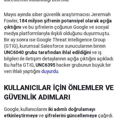
Mayıs ayında siber güvenlik araştırmacısı Jeremiah
Fowler,
184 milyon şifrenin potansiyel olarak açığa
çıktığını
ve bu şifrelerin çoğunun Google ve sosyal
medya platformlarıyla ilişkili olduğunu duyurmuştu.
Bir ay sonra ise Google Threat Intelligence Group
(GTIG), kurumsal Salesforce sunucularının birinin
UNC6040 grubu tarafından ihlal edildiğini
ve iş
bilgileri ile iletişim detaylarının açığa çıktığını açıkladı.
Bu hafta GTIG,
UNC6395
hacker grubunun büyük bir
veri ihlali yaptığını
duyurdu
.
KULLANICILAR İÇİN ÖNLEMLER VE
GÜVENLİK ADIMLARI
Google, kullanıcılarını
iki adımlı doğrulamayı
etkinleştirmeye
ve
şifrelerini güncellemeye
çağırdı.